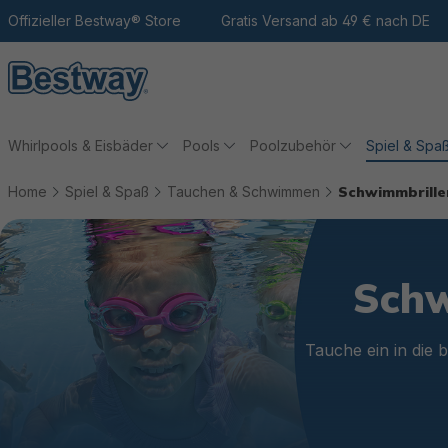
m Hauptinhalt
Zur Suche
Offizieller Bestway® Store
Zur Hauptnavigation
Gratis Versand ab 49 € nach DE
Whirlpools & Eisbäder
Pools
Poolzubehör
Spiel & Spa
Home
Spiel & Spaß
Tauchen & Schwimmen
Schwimmbrill
Schw
Tauche ein in die