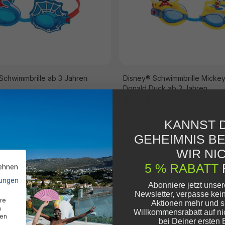
Schwimmbrille ab 3 Jahren
Disney® Schwimmbrille Micke
Donald Duck ab 3 Jahren
6,95 €*
KANNST D
GEHEIMNIS B
WIR NIC
5 % RABATT
lehnen
ungen
Abonniere jetzt unse
Newsletter, verpasse kei
re
Aktionen mehr und s
n
Willkommensrabatt auf ni
den
bei Deiner ersten 