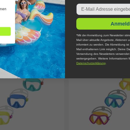
Email
nnen
Anmeld
mmbrille Princess ab 3 Jahren
Disney® Schwimmbrille Little 
Jahren
*Mit der Anmeldung zum Newsletter stim
6,95 €*
Mail über aktuelle Angebote, Aktionen 
informiert zu werden. Die Abmeldung ist 
Mail enthaltenen Link möglich. Deine Da
Versendung des Newsletters verwendet u
weitergegeben. Weitere Informationen fi
Datenschutzerklärung
.