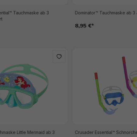
ential™ Tauchmaske ab 3
Dominator™ Tauchmaske ab 3 Ja
rt
8,95 €*
hmaske Little Mermaid ab 3
Crusader Essential™ Schnorche