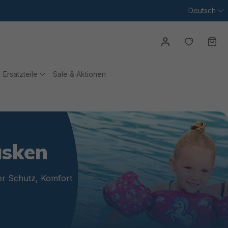
Deutsch
Du hast
Wa
Ersatzteile
Sale & Aktionen
asken
er Schutz, Komfort