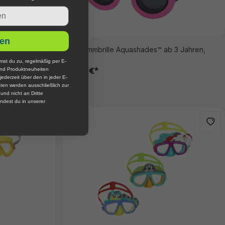
en
Mermaid ab 3
Schwimmbrille Aquashades™ ab 3 Jahren,
Pink
mst du zu, regelmäßig per E-
9,95 €*
und Produktneuheiten
jederzeit über den in jeder E-
ten werden ausschließlich zur
nd nicht an Dritte
ndest du in unserer