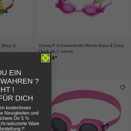
y Maus &
Disney® Schwimmbrille Minnie Maus & Daisy
Duck ab 3 Jahren
6,95 €*
U EIN
EWAHREN ?
HT !
FÜR DICH
ren kostenlosen
ne Neuigkeiten und
ichere Dir 5 %
cht reduzierte Ware
Bestellung !*