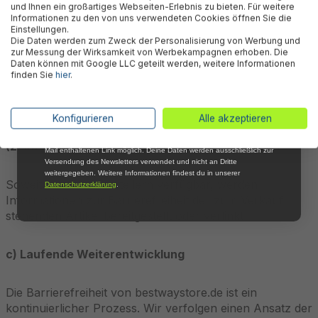
Zahlungsdienste
und Ihnen ein großartiges Webseiten-Erlebnis zu bieten. Für weitere
Willkommensrabatt auf nicht reduzierte Ware
Informationen zu den von uns verwendeten Cookies öffnen Sie die
bei Deiner ersten Bestellung !*
Einstellungen.
Die Daten werden zum Zweck der Personalisierung von Werbung und
Email
Identifizierungs-, Authentifizierungs-, Sicherheits- und
zur Messung der Wirksamkeit von Werbekampagnen erhoben. Die
Zahlungsfunktionen sind wahrnehmbar, bedienbar,
Daten können mit Google LLC geteilt werden, weitere Informationen
finden Sie
hier
.
verständlich und robust gestaltet. Dies umfasst klare
Anmelden
Anweisungen, verständliche Fehlermeldungen und die
Unterstützung von Tastaturnavigation.
*Mit der Anmeldung zum Newsletter stimmst du zu, regelmäßig per E-
Konfigurieren
Alle akzeptieren
Mail über aktuelle Angebote, Aktionen und Produktneuheiten
informiert zu werden. Die Abmeldung ist jederzeit über den in jeder E-
(2) Informationen zur Barrierefreiheit der Artikel
Mail enthaltenen Link möglich. Deine Daten werden ausschließlich zur
Versendung des Newsletters verwendet und nicht an Dritte
weitergegeben. Weitere Informationen findest du in unserer
Soweit von den Herstellern verfügbar, werden
Datenschutzerklärung
.
Informationen zur Barrierefreiheit der zum Verkauf
stehenden Artikel bereitgestellt oder verlinkt.
c) Laufende Weiterentwicklung
Die Barrierefreiheit von bestwaystore.de ist ein
kontinuierlicher Prozess. Wir verfolgen einen Ansatz der