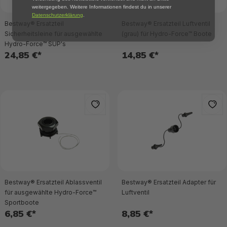
weitergegeben. Weitere Informationen findest du in unserer
Datenschutzerklärung
.
Bestway® Ersatzteil
Bestway® Ersatzteil Luftventil
Sicherheitsleine für ausgewählte
(grau) für Hydro-Force™ Boote
Hydro-Force™ SUP's
24,85 €*
14,85 €*
Bestway® Ersatzteil Ablassventil
Bestway® Ersatzteil Adapter für
für ausgewählte Hydro-Force™
Luftventil
Sportboote
6,85 €*
8,85 €*