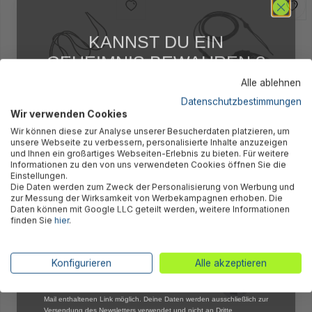
KANNST DU EIN
GEHEIMNIS BEWAHREN ?
WIR NICHT !
Alle ablehnen
5 % RABATT
FÜR DICH
Datenschutzbestimmungen
Bestway® Ersatzteil Elastisches
Bestway® Ersatzteil
Wir verwenden Cookies
Abonniere jetzt unseren kostenlosen
Band für (schwarz/230cm) für
Sicherheitsleine für Hydro-
Wir können diese zur Analyse unserer Besucherdaten platzieren, um
Newsletter, verpasse keine Neuigkeiten und
Hydro-Force™ SUP's (P03797)
Force™ Compact Surf Surfboard
unsere Webseite zu verbessern, personalisierte Inhalte anzuzeigen
Aktionen mehr und sichere Dir 5 %
und Ihnen ein großartiges Webseiten-Erlebnis zu bieten. Für weitere
243 x 57 x 7 cm (65336)
Willkommensrabatt auf nicht reduzierte Ware
Informationen zu den von uns verwendeten Cookies öffnen Sie die
8,85 €*
19,85 €*
bei Deiner ersten Bestellung !*
Einstellungen.
Die Daten werden zum Zweck der Personalisierung von Werbung und
Email
zur Messung der Wirksamkeit von Werbekampagnen erhoben. Die
Daten können mit Google LLC geteilt werden, weitere Informationen
finden Sie
hier
.
Anmelden
*Mit der Anmeldung zum Newsletter stimmst du zu, regelmäßig per E-
Konfigurieren
Alle akzeptieren
Mail über aktuelle Angebote, Aktionen und Produktneuheiten
informiert zu werden. Die Abmeldung ist jederzeit über den in jeder E-
Mail enthaltenen Link möglich. Deine Daten werden ausschließlich zur
Versendung des Newsletters verwendet und nicht an Dritte