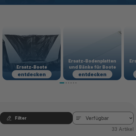
Ersatz-Bodenplatten
Er
Ersatz-Boote
und Bänke für Boote
entdecken
entdecken
Filter
33
Artikel