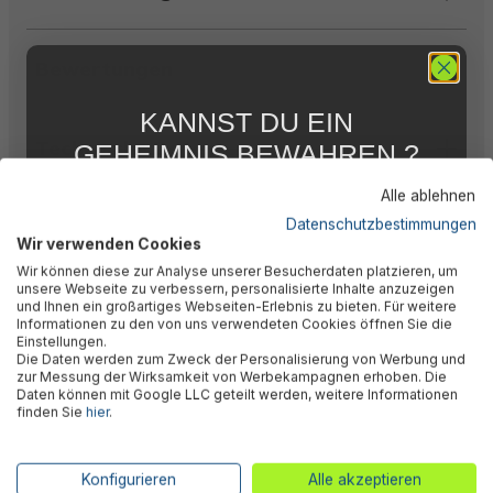
Bewertungen
KANNST DU EIN
Technische Daten
GEHEIMNIS BEWAHREN ?
WIR NICHT !
Alle ablehnen
5 % RABATT
FÜR DICH
Herstellerinformation
Datenschutzbestimmungen
Wir verwenden Cookies
Abonniere jetzt unseren kostenlosen
Wir können diese zur Analyse unserer Besucherdaten platzieren, um
Newsletter, verpasse keine Neuigkeiten und
unsere Webseite zu verbessern, personalisierte Inhalte anzuzeigen
Aktionen mehr und sichere Dir 5 %
und Ihnen ein großartiges Webseiten-Erlebnis zu bieten. Für weitere
Willkommensrabatt auf nicht reduzierte Ware
Informationen zu den von uns verwendeten Cookies öffnen Sie die
bei Deiner ersten Bestellung !*
Einstellungen.
Die Daten werden zum Zweck der Personalisierung von Werbung und
Email
🎉 Jetzt den Newsletter
zur Messung der Wirksamkeit von Werbekampagnen erhoben. Die
Daten können mit Google LLC geteilt werden, weitere Informationen
finden Sie
hier
.
abonnieren & 5% Rabatt
Anmelden
sichern!
*Mit der Anmeldung zum Newsletter stimmst du zu, regelmäßig per E-
Konfigurieren
Alle akzeptieren