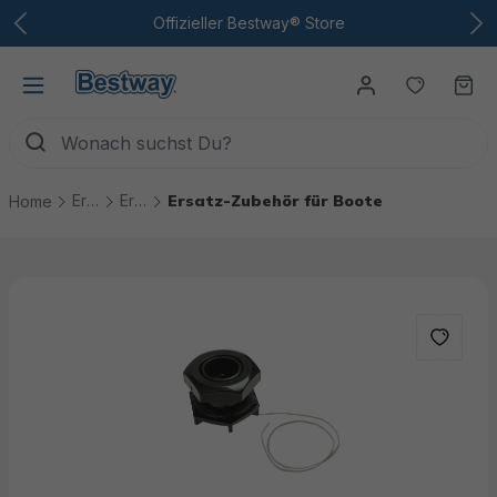
Zum Hauptinhalt
Offizieller Bestway® Store
Du hast
Wa
Ersatzteile
Ersatzteile Boote
Ersatz-Zubehör für Boote
Home
Bildergalerie überspringen