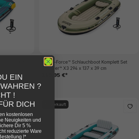
et Trek™ X2
Hydro-Force™ Schlauchboot Komplett Set
Voyager™ X3 294 x 137 x 39 cm
119,95 €*
U EIN
EWAHREN ?
HT !
FÜR DICH
Ausverkauft
ren kostenlosen
ne Neuigkeiten und
ichere Dir 5 %
cht reduzierte Ware
Bestellung !*