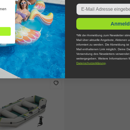
Email
nnen
Anmeld
*Mit der Anmeldung zum Newsletter stim
Mail über aktuelle Angebote, Aktionen 
 Schlauchboot Komplett Set
Hydro Force® Schlauchboot S
informiert zu werden. Die Abmeldung ist 
350 x 145 x 49 cm
Elite™ X4 315 x 165 x 41 ,5 cm
Mail enthaltenen Link möglich. Deine Da
199,95 €*
Versendung des Newsletters verwendet u
weitergegeben. Weitere Informationen fi
Datenschutzerklärung
.