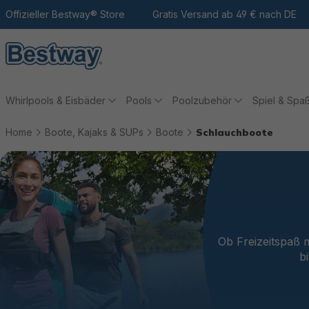
m Hauptinhalt
Zur Suche
Offizieller Bestway® Store
Zur Hauptnavigation
Gratis Versand ab 49 € nach DE
Whirlpools & Eisbäder
Pools
Poolzubehör
Spiel & Spa
Home
Boote, Kajaks & SUPs
Boote
Schlauchboote
Ob Freizeitspaß 
b