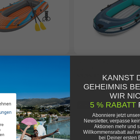
Set Kondor Elite™ 3000 246 x
Hydro Force® Schlauchboot S
232 x 118 x 37 cm
59,95 €*
KANNST D
GEHEIMNIS B
WIR NIC
5 % RABATT
lehnen
Ausverkauft
ungen
Abonniere jetzt unse
Newsletter, verpasse kei
re
Aktionen mehr und s
n
Willkommensrabatt auf ni
den
bei Deiner ersten 