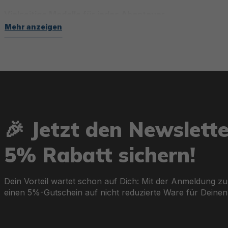
Vielseitige Modelle für jedes Abenteuer
Mehr anzeigen
Von kompakten Schlauchbooten für Einzelpersonen bis hi
für jede Gelegenheit:
Kondor Elite™ Serie:
Kompakte, robuste Boote für sponta
Hydro Force® Trek™ und Voyager™:
Perfekte Begleiter f
Halteleinen und praktischer Ausstattung wie Sitzpolstern.
🎉 Jetzt den Newslett
Adventure Elite™ und Ranger Elite™:
Geräumige Boote mit
5% Rabatt sichern!
oder Anglerlebnisse.
Dein Vorteil wartet schon auf Dich: Mit der Anmeldung zu
einen 5%-Gutschein auf nicht reduzierte Ware für Deinen
Langlebige Konstruktion und intelligente Features