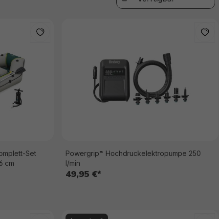
omplett-Set
Powergrip™ Hochdruckelektropumpe 250
46 cm
l/min
49,95 €*