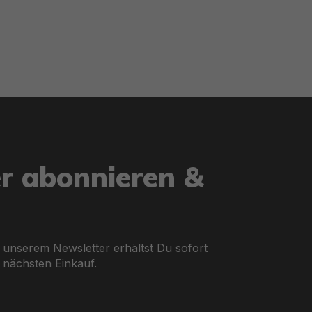
n zu großen Modellen für bis zu 5 Personen – hier findes
ne Ausflüge – mit aufblasbarem Boden und leichtem Trans
ür Familienausflüge und Freizeitabenteuer – mit Ruderhal
er abonnieren &
 optionaler Motorbefestigung und höchster Materialqualitä
 unserem Newsletter erhältst Du sofort
 nächsten Einkauf.