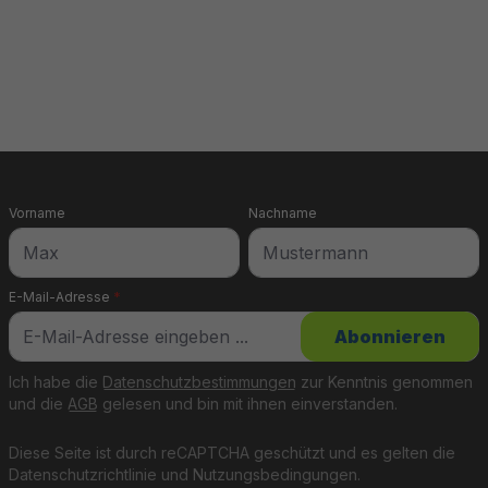
t Du das passende Boot
port.
Vorname
Nachname
terungen, umlaufenden
E-Mail-Adresse
*
t für längere Touren
Abonnieren
Ich habe die
Datenschutzbestimmungen
zur Kenntnis genommen
und die
AGB
gelesen und bin mit ihnen einverstanden.
Diese Seite ist durch reCAPTCHA geschützt und es gelten die
Datenschutzrichtlinie
und
Nutzungsbedingungen
.