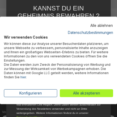
KANNST DU EIN
GEHEIMNIS BEWAHREN ?
WIR NICHT !
Alle ablehnen
5 % RABATT
FÜR DICH
Datenschutzbestimmungen
Wir verwenden Cookies
Abonniere jetzt unseren kostenlosen
Wir können diese zur Analyse unserer Besucherdaten platzieren, um
Newsletter, verpasse keine Neuigkeiten und
🎉 Jetzt den Newsletter
unsere Webseite zu verbessern, personalisierte Inhalte anzuzeigen
Aktionen mehr und sichere Dir 5 %
und Ihnen ein großartiges Webseiten-Erlebnis zu bieten. Für weitere
Willkommensrabatt auf nicht reduzierte Ware
Informationen zu den von uns verwendeten Cookies öffnen Sie die
abonnieren & 5% Rabatt
bei Deiner ersten Bestellung !*
Einstellungen.
Die Daten werden zum Zweck der Personalisierung von Werbung und
Email
sichern!
zur Messung der Wirksamkeit von Werbekampagnen erhoben. Die
Daten können mit Google LLC geteilt werden, weitere Informationen
finden Sie
hier
.
Dein Vorteil wartet schon auf Dich: Mit der Anmeldung
Anmelden
zu unserem Newsletter erhältst Du sofort einen 5%-
Gutschein auf nicht reduzierte Ware für Deinen
*Mit der Anmeldung zum Newsletter stimmst du zu, regelmäßig per E-
Konfigurieren
Alle akzeptieren
nächsten Einkauf.
Mail über aktuelle Angebote, Aktionen und Produktneuheiten
informiert zu werden. Die Abmeldung ist jederzeit über den in jeder E-
Mail enthaltenen Link möglich. Deine Daten werden ausschließlich zur
Versendung des Newsletters verwendet und nicht an Dritte
Vorname
Nachname
weitergegeben. Weitere Informationen findest du in unserer