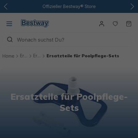
Zum Hauptinhalt
Offizieller Bestway® Store
Du hast
Wa
Ersatzteile
Ersatzteile Pool Technik
Ersatzteile für Poolpflege-Sets
Home
Ersatzteile für Poolpflege-
Sets