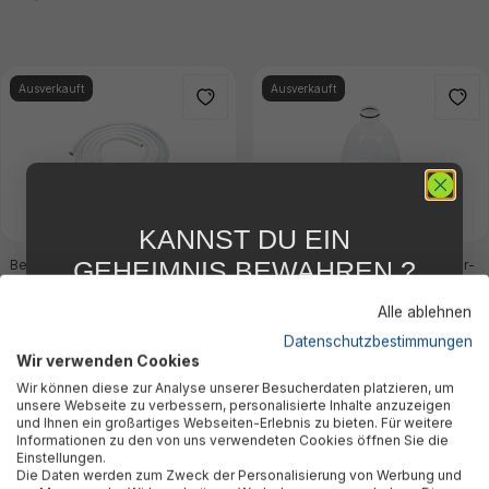
Ausverkauft
Ausverkauft
KANNST DU EIN
GEHEIMNIS BEWAHREN ?
Bestway® Ersatzteil Schlauch (Ø
Bestway® Ersatzteil Saugkörper-
32 mm / 750 cm) für Flowclear™
Aufsatz Flowclear™ AquaClean™
WIR NICHT !
AquaClean™ Poolpflege-Set
Poolpflege-Set (58234)
Alle ablehnen
5 % RABATT
FÜR DICH
(58234)
Datenschutzbestimmungen
33,85 €*
14,85 €*
Wir verwenden Cookies
Abonniere jetzt unseren kostenlosen
Wir können diese zur Analyse unserer Besucherdaten platzieren, um
Newsletter, verpasse keine Neuigkeiten und
unsere Webseite zu verbessern, personalisierte Inhalte anzuzeigen
Aktionen mehr und sichere Dir 5 %
und Ihnen ein großartiges Webseiten-Erlebnis zu bieten. Für weitere
Willkommensrabatt auf nicht reduzierte Ware
Informationen zu den von uns verwendeten Cookies öffnen Sie die
bei Deiner ersten Bestellung !*
Ausverkauft
Wird nicht mehr produziert
Einstellungen.
Die Daten werden zum Zweck der Personalisierung von Werbung und
Email
Ausverkauft