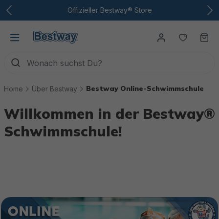
Zum Hauptinhalt
Offizieller Bestway® Store
Du hast
Wa
Bestway Online-Schwimmschule
Home
Über Bestway
Willkommen in der Bestway®
Schwimmschule!