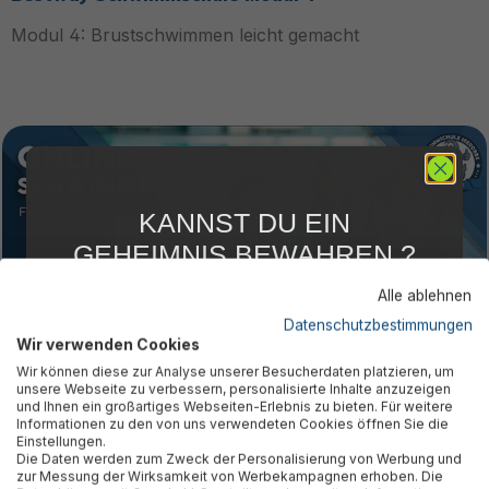
Modul 4: Brustschwimmen leicht gemacht
KANNST DU EIN
GEHEIMNIS BEWAHREN ?
WIR NICHT !
Alle ablehnen
5 % RABATT
FÜR DICH
Datenschutzbestimmungen
Wir verwenden Cookies
Abonniere jetzt unseren kostenlosen
Wir können diese zur Analyse unserer Besucherdaten platzieren, um
Newsletter, verpasse keine Neuigkeiten und
unsere Webseite zu verbessern, personalisierte Inhalte anzuzeigen
Aktionen mehr und sichere Dir 5 %
Bestway Schwimmschule Modul 5
und Ihnen ein großartiges Webseiten-Erlebnis zu bieten. Für weitere
Willkommensrabatt auf nicht reduzierte Ware
Informationen zu den von uns verwendeten Cookies öffnen Sie die
bei Deiner ersten Bestellung !*
Einstellungen.
Modul 5: Unter Wasser ist es am schönsten!
Die Daten werden zum Zweck der Personalisierung von Werbung und
Email
zur Messung der Wirksamkeit von Werbekampagnen erhoben. Die