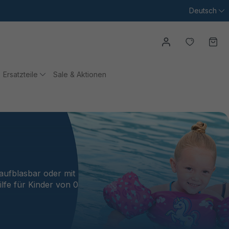
Deutsch
Du hast
Wa
Ersatzteile
Sale & Aktionen
ufblasbar oder mit
lfe für Kinder von 0