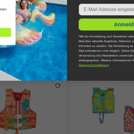
Email
nnen
Anmeld
r® Swim Safe ABC™
Spider-Man™ Schwimmflügelwe
*Mit der Anmeldung zum Newsletter stim
lweste Stufe B Mickey &
Mail über aktuelle Angebote, Aktionen 
extilbezug, 3-6 Jahre
informiert zu werden. Die Abmeldung ist 
Mail enthaltenen Link möglich. Deine Da
24,95 €*
Versendung des Newsletters verwendet u
weitergegeben. Weitere Informationen fi
Datenschutzerklärung
.