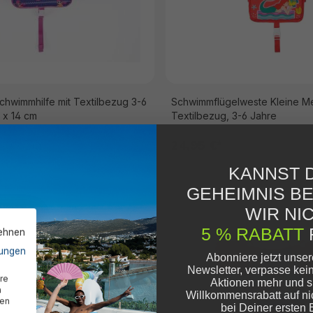
hwimmhilfe mit Textilbezug 3-6
Schwimmflügelweste Kleine Me
 x 14 cm
Textilbezug, 3-6 Jahre
24,95 €*
0,95 €* UVP
KANNST D
GEHEIMNIS B
WIR NIC
5 % RABATT
lehnen
ungen
Abonniere jetzt unse
Newsletter, verpasse kei
re
Aktionen mehr und s
n
Willkommensrabatt auf ni
den
bei Deiner ersten 