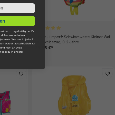
en
ste 3-6 Jahre
mst du zu, regelmäßig per E-
Durchschnittliche Bewertung von 5 von 
und Produktneuheiten
Puddle Jumper® Schwimmweste Kleiner Wal
jederzeit über den in jeder E-
mit Textilbezug, 0-2 Jahre
ten werden ausschließlich zur
29,95 €*
nd nicht an Dritte
ndest du in unserer