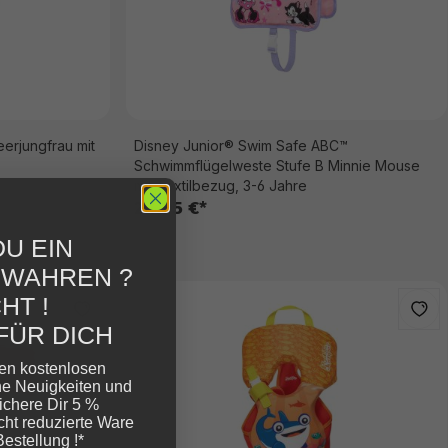
erjungfrau mit
Disney Junior® Swim Safe ABC™
Schwimmflügelweste Stufe B Minnie Mouse
mit Textilbezug, 3-6 Jahre
24,95 €*
U EIN
EWAHREN ?
HT !
FÜR DICH
ren kostenlosen
ne Neuigkeiten und
ichere Dir 5 %
cht reduzierte Ware
Bestellung !*