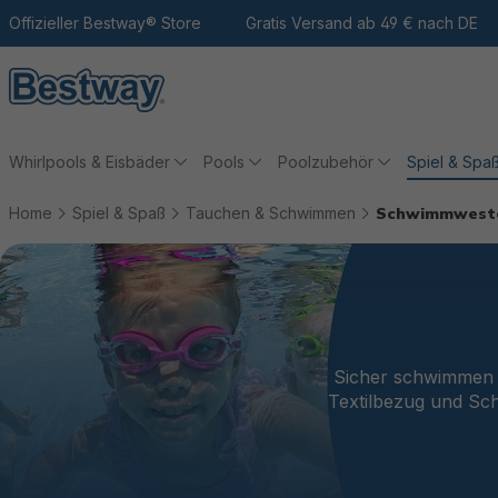
m Hauptinhalt
Zur Suche
Offizieller Bestway® Store
Zur Hauptnavigation
Gratis Versand ab 49 € nach DE
Whirlpools & Eisbäder
Pools
Poolzubehör
Spiel & Spa
Home
Spiel & Spaß
Tauchen & Schwimmen
Schwimmwest
Sicher schwimmen 
Textilbezug und Sch