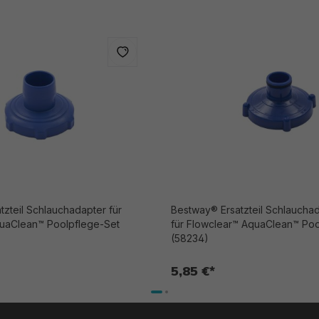
zteil Schlauchadapter für
Bestway® Ersatzteil Schlauchad
uaClean™ Poolpflege-Set
für Flowclear™ AquaClean™ Poo
(58234)
5,85 €*