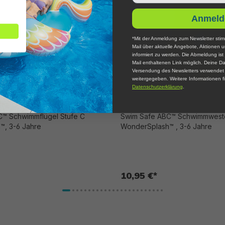
Anmeld
*Mit der Anmeldung zum Newsletter stim
Mail über aktuelle Angebote, Aktionen 
informiert zu werden. Die Abmeldung ist 
Mail enthaltenen Link möglich. Deine Da
Versendung des Newsletters verwendet u
weitergegeben. Weitere Informationen fi
Datenschutzerklärung
.
™ Schwimmflügel Stufe C
Swim Safe ABC™ Schwimmweste Stufe B
™, 3-6 Jahre
WonderSplash™ , 3-6 Jahre
10,95 €*