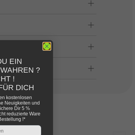
U EIN
EWAHREN ?
HT !
FÜR DICH
ren kostenlosen
ne Neuigkeiten und
ichere Dir 5 %
cht reduzierte Ware
Bestellung !*