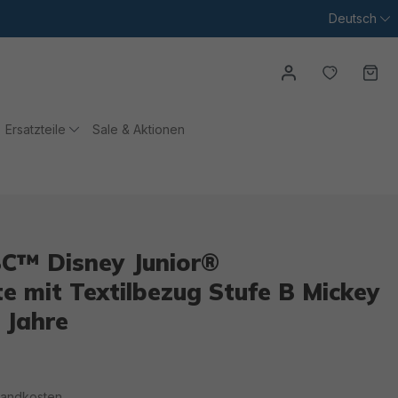
Deutsch
Du hast
Wa
Ersatzteile
Sale & Aktionen
C™ Disney Junior®
 mit Textilbezug Stufe B Mickey
 Jahre
rsandkosten