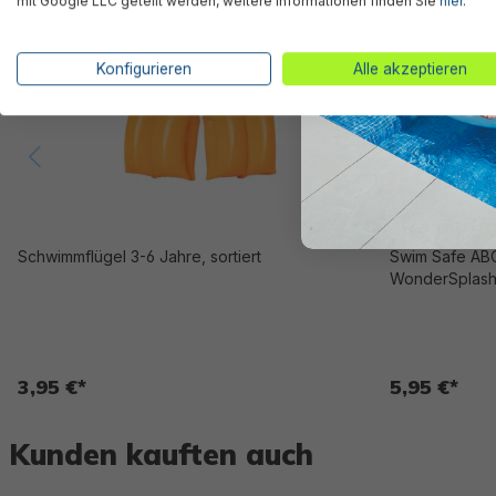
mit Google LLC geteilt werden, weitere Informationen finden Sie
hier
.
Konfigurieren
Alle akzeptieren
Schwimmflügel 3-6 Jahre, sortiert
Swim Safe ABC
WonderSplash
3,95 €*
5,95 €*
Kunden kauften auch