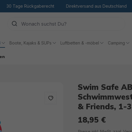
30 Tage Rückgaberecht
Direktversand aus Deutschland
ß
Boote, Kajaks & SUPs
Luftbetten & -möbel
Camping
en
Swim Safe AB
Schwimmweste
& Friends, 1-3
18,95 €
Regulärer Preis:
Preise inkl. MwSt. zzgl. Ve