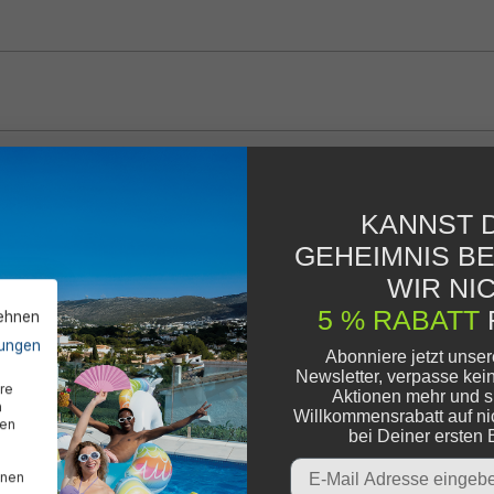
KANNST D
GEHEIMNIS B
WIR NIC
5 % RABATT
lehnen
ungen
Abonniere jetzt unse
Newsletter, verpasse kei
re
Aktionen mehr und s
n
Willkommensrabatt auf ni
den
bei Deiner ersten 
Email
nnen