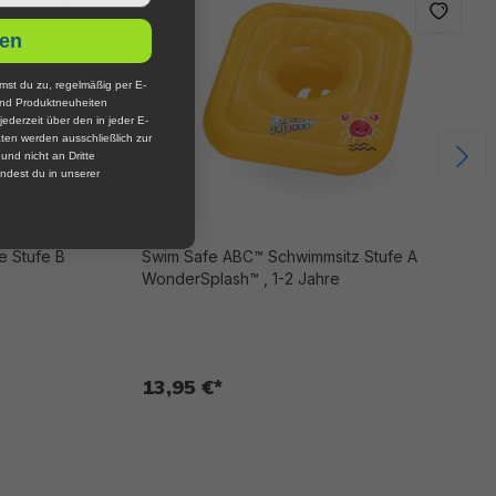
en
mst du zu, regelmäßig per E-
und Produktneuheiten
jederzeit über den in jeder E-
ten werden ausschließlich zur
nd nicht an Dritte
ndest du in unserer
Swim Safe ABC™ Schwimmsitz Stufe A
WonderSplash™ , 1-2 Jahre
13,95 €*