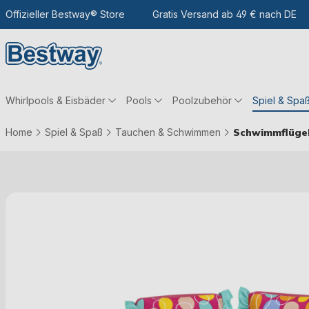
m Hauptinhalt
Zur Suche
Offizieller Bestway® Store
Zur Hauptnavigation
Gratis Versand ab 49 € nach DE
Whirlpools & Eisbäder
Pools
Poolzubehör
Spiel & Spa
Home
Spiel & Spaß
Tauchen & Schwimmen
Schwimmflüge
Bildergalerie überspringen