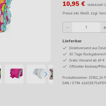
10,95 €
13,95 € UVP
(
Preise inkl. MwSt. zzgl. Ve
Produkt Anzahl: Gib den gewüns
Lieferbar
Direktversand aus Deu
30 Tage Rückgaberech
Gratis Versand ab 49 €
Offizieller Bestway®Sto
Produktnummer:
32182_26-P
EAN / GTIN:
426028754915