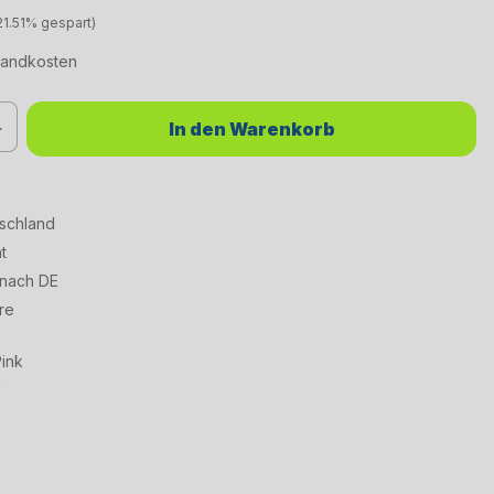
21.51% gespart)
rsandkosten
chten Wert ein oder benutze die Schaltflächen um die Anzahl zu erhöhen od
In den Warenkorb
tschland
t
 nach DE
re
ink
9