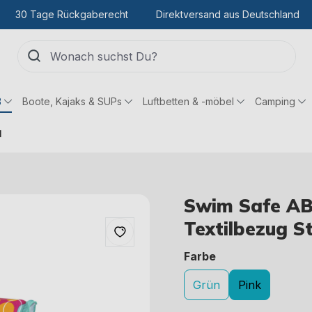
30 Tage Rückgaberecht
Direktversand aus Deutschland
ß
Boote, Kajaks & SUPs
Luftbetten & -möbel
Camping
l
Swim Safe AB
Textilbezug S
auswählen
Farbe
Grün
Pink