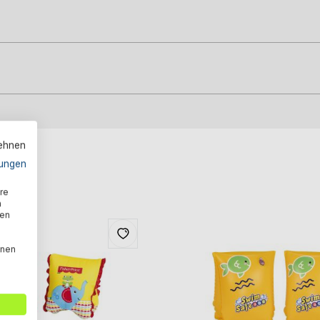
lehnen
ungen
re
n
den
nnen