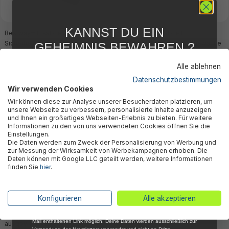
KANNST DU EIN
Bestway® Ersatzteil
Bestway® Ersatzteil
Sicherheitsleine für Hydro-
Sicherheitsleine für ausgewählte
GEHEIMNIS BEWAHREN ?
Force™ Compact Surf Surfboard
Hydro-Force™ SUP's
WIR NICHT !
243 x 57 x 7 cm (65336)
Alle ablehnen
19,85 €*
24,85 €*
5 % RABATT
FÜR DICH
Datenschutzbestimmungen
Wir verwenden Cookies
Abonniere jetzt unseren kostenlosen
Wir können diese zur Analyse unserer Besucherdaten platzieren, um
Newsletter, verpasse keine Neuigkeiten und
unsere Webseite zu verbessern, personalisierte Inhalte anzuzeigen
Aktionen mehr und sichere Dir 5 %
und Ihnen ein großartiges Webseiten-Erlebnis zu bieten. Für weitere
Willkommensrabatt auf nicht reduzierte Ware
Ausverkauft
Informationen zu den von uns verwendeten Cookies öffnen Sie die
bei Deiner ersten Bestellung !*
Einstellungen.
Die Daten werden zum Zweck der Personalisierung von Werbung und
Email
zur Messung der Wirksamkeit von Werbekampagnen erhoben. Die
Daten können mit Google LLC geteilt werden, weitere Informationen
finden Sie
hier
.
Anmelden
*Mit der Anmeldung zum Newsletter stimmst du zu, regelmäßig per E-
Konfigurieren
Alle akzeptieren
Bestway® Ersatzteil
Mail über aktuelle Angebote, Aktionen und Produktneuheiten
Sicherheitsleine (schwarz) für
informiert zu werden. Die Abmeldung ist jederzeit über den in jeder E-
Mail enthaltenen Link möglich. Deine Daten werden ausschließlich zur
ausgewählte Hydro-Force™ SUP