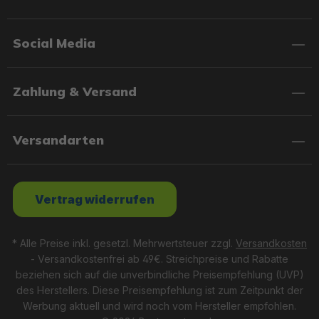
Vielseitige Auswahl:
Von Kinder-Wasserbällen bis zu
Badeinseln für große Gruppen.
Social Media
Robust und langlebig:
Hochwertige Materialien
garantieren Sicherheit und Stabilität.
Zahlung & Versand
Einfach und praktisch:
Schnelles Aufblasen, kompakte
Designs und durchdachte Features.
Versandarten
Für alle Gelegenheiten:
Perfekt für Pool, Strand oder
See.
Vertrag widerrufen
* Alle Preise inkl. gesetzl. Mehrwertsteuer zzgl.
Versandkosten
- Versandkostenfrei ab 49€. Streichpreise und Rabatte
Dein Allrounder im Aufpumpen
beziehen sich auf die unverbindliche Preisempfehlung (UVP)
des Herstellers. Diese Preisempfehlung ist zum Zeitpunkt der
Die Bestway® Luftpumpen machen das Auf- und
Werbung aktuell und wird noch vom Hersteller empfohlen.
Abpumpen von Aufblasartikeln kinderleicht. Ob