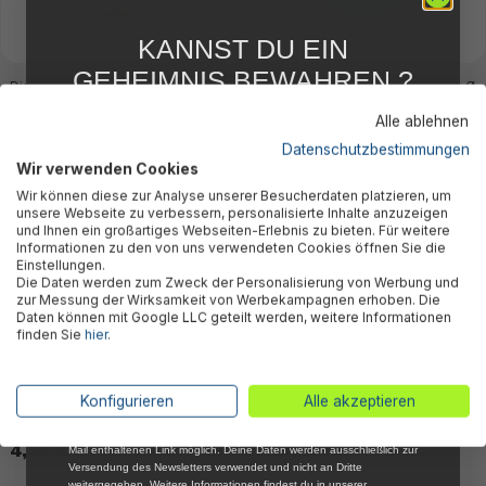
KANNST DU EIN
GEHEIMNIS BEWAHREN ?
Disney Junior® Schwimmring
Disney® Schwimmring Princess Ø
WIR NICHT !
Minnie Mouse Ø 48 x 11 cm
48 x 11 cm
Alle ablehnen
4,95 €*
4,95 €*
5 % RABATT
FÜR DICH
Datenschutzbestimmungen
Wir verwenden Cookies
Abonniere jetzt unseren kostenlosen
Wir können diese zur Analyse unserer Besucherdaten platzieren, um
Newsletter, verpasse keine Neuigkeiten und
unsere Webseite zu verbessern, personalisierte Inhalte anzuzeigen
Aktionen mehr und sichere Dir 5 %
und Ihnen ein großartiges Webseiten-Erlebnis zu bieten. Für weitere
Willkommensrabatt auf nicht reduzierte Ware
Informationen zu den von uns verwendeten Cookies öffnen Sie die
bei Deiner ersten Bestellung !*
Einstellungen.
Die Daten werden zum Zweck der Personalisierung von Werbung und
Email
zur Messung der Wirksamkeit von Werbekampagnen erhoben. Die
Daten können mit Google LLC geteilt werden, weitere Informationen
finden Sie
hier
.
Anmelden
*Mit der Anmeldung zum Newsletter stimmst du zu, regelmäßig per E-
Konfigurieren
Alle akzeptieren
Spider-Man™ Kinder
Schwimmring Disney Lilo & Stitch
Mail über aktuelle Angebote, Aktionen und Produktneuheiten
Schwimmring Ø 48 x 11 cm
Ø 48 x 11 cm
informiert zu werden. Die Abmeldung ist jederzeit über den in jeder E-
4,95 €*
4,95 €*
Mail enthaltenen Link möglich. Deine Daten werden ausschließlich zur
Versendung des Newsletters verwendet und nicht an Dritte
weitergegeben. Weitere Informationen findest du in unserer