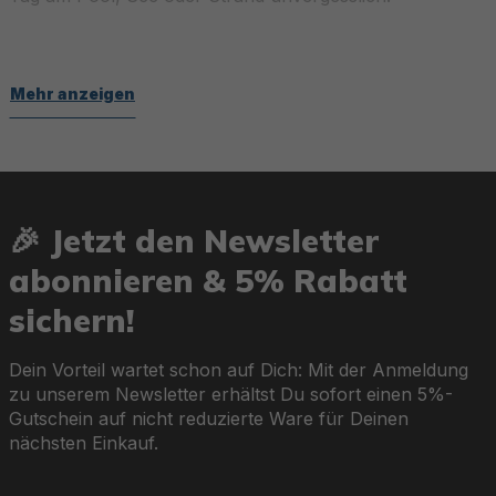
Mehr anzeigen
Spaß und Action für die ganze Familie
Die vielseitigen Wasserbälle, Schwimmringe und
Schwimmfiguren von Bestway® sind perfekt für Kinder
und Erwachsene. Von niedlichen Designs bis zu
🎉 Jetzt den Newsletter
praktischen Features wie Haltegriffen oder Netzflächen
abonnieren & 5% Rabatt
– hier findest Du für jeden Geschmack und jedes Alter
das richtige Accessoire. Mit robustem PVC,
sichern!
Sicherheitsventilen und einfacher Handhabung sorgen
diese Produkte für stundenlangen Spielspaß und
sorgenfreie Tage.
Dein Vorteil wartet schon auf Dich: Mit der Anmeldung
zu unserem Newsletter erhältst Du sofort einen 5%-
Gutschein auf nicht reduzierte Ware für Deinen
nächsten Einkauf.
Entspannung in Bestform