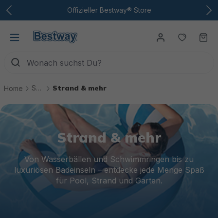
Zum Hauptinhalt
Offizieller Bestway® Store
Du hast
Wa
Spiel & Spaß
Strand & mehr
Home
Strand & mehr
Von Wasserbällen und Schwimmringen bis zu
luxuriösen Badeinseln – entdecke jede Menge Spaß
für Pool, Strand und Garten.