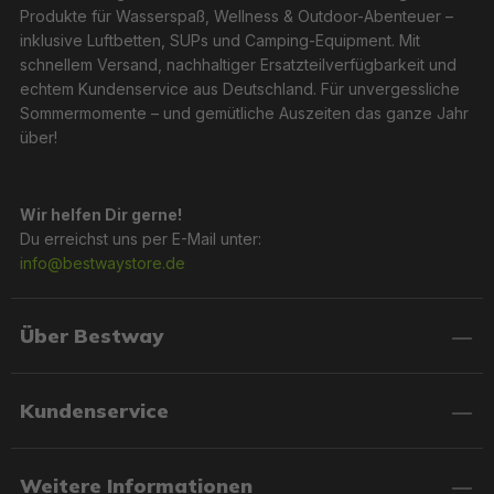
Kühltaschen, Getränkehaltern und
Produkte für Wasserspaß, Wellness & Outdoor-Abenteuer –
Sonnenschutzdächern wird jede Insel zum persönlichen
inklusive Luftbetten, SUPs und Camping-Equipment. Mit
Rückzugsort auf dem Wasser.
schnellem Versand, nachhaltiger Ersatzteilverfügbarkeit und
echtem Kundenservice aus Deutschland. Für unvergessliche
Sommermomente – und gemütliche Auszeiten das ganze Jahr
über!
Müheloses Handling mit Bestway® Luftpumpen
Wir helfen Dir gerne!
Damit der Spaß schnell beginnen kann, machen die
Du erreichst uns per E-Mail unter:
robusten und leistungsstarken Luftpumpen das Auf-
info@bestwaystore.de
und Abpumpen kinderleicht. Von kompakten
Blasebalgen bis zu High-Tech-Elektropumpen – die
perfekte Unterstützung für jeden Bedarf.
Über Bestway
Kundenservice
Highlights im Überblick
Weitere Informationen