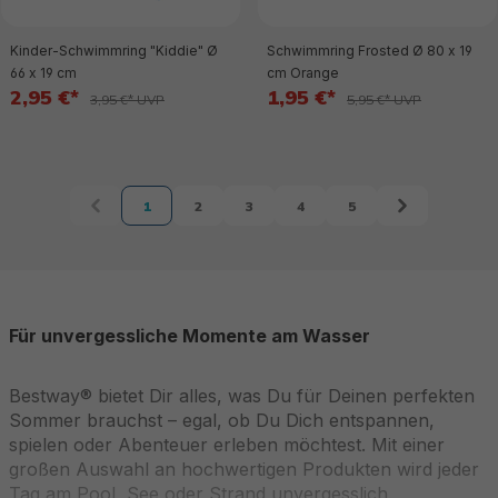
Kinder-Schwimmring "Kiddie" Ø
Schwimmring Frosted Ø 80 x 19
66 x 19 cm
cm Orange
2,95 €*
1,95 €*
3,95 €* UVP
5,95 €* UVP
1
2
3
4
5
Seite
Seite
Seite
Seite
Seite
Für unvergessliche Momente am Wasser
Bestway® bietet Dir alles, was Du für Deinen perfekten
Sommer brauchst – egal, ob Du Dich entspannen,
spielen oder Abenteuer erleben möchtest. Mit einer
großen Auswahl an hochwertigen Produkten wird jeder
Tag am Pool, See oder Strand unvergesslich.