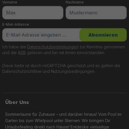
Vorname
Nachname
Für ruhige Momente bieten die Luftmatratzen und
Poolsitze ultimativen Komfort. Ob luxuriöse
E-Mail-Adresse
*
Samtoberflächen, integrierte Getränkehalter oder
wandelbare Pool-Hängematten – die vielseitigen Designs
Abonnieren
garantieren Erholung pur. Besonders praktisch: Alle
Produkte sind leicht zu transportieren und verfügen
Ich habe die
Datenschutzbestimmungen
zur Kenntnis genommen
über praktische Reparaturflicken.
und die
AGB
gelesen und bin mit ihnen einverstanden.
Diese Seite ist durch reCAPTCHA geschützt und es gelten die
Datenschutzrichtlinie
und
Nutzungsbedingungen
.
Luxus auf dem Wasser
Die Badeinseln sind der Inbegriff von
Über Uns
Sommervergnügen. Von Modellen für bis zu 4
Personen bis zur beeindruckenden Mega-Badeinsel mit
Sommerlaune für Zuhause – und darüber hinaus! Vom Pool im
Platz für 6 Personen – diese schwimmenden Riesen
Garten bis zum Whirlpool unter Sternen: Wir bringen Dir
bieten Komfort und Funktionalität. Mit integrierten
Urlaubsfeeling direkt nach Hause! Entdecke vielseitige