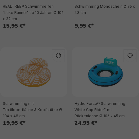
REALTREE® Schwimmreifen
Schwimmring Mondschein Ø 96 x
"Lake Runner" ab 10 Jahren Ø 106
43 cm
x 32 cm
15,95 €*
9,95 €*
Schwimmring mit
Hydro Force® Schwimmring
Textiloberfläche & Kopfstütze Ø
White Cap Rider™ mit
104 x 48 cm
Rückenlehne Ø 106 x 45 cm
19,95 €*
24,95 €*