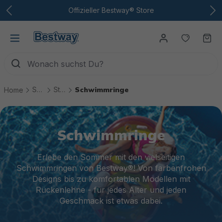
Zum Hauptinhalt
Offizieller Bestway® Store
Du hast
Wa
Spiel & Spaß
Strand & mehr
Schwimmringe
Home
Schwimmringe
Erlebe den Sommer mit den vielseitigen
Schwimmringen von Bestway®! Von farbenfrohen
Designs bis zu komfortablen Modellen mit
Rückenlehne - für jedes Alter und jeden
Geschmack ist etwas dabei.