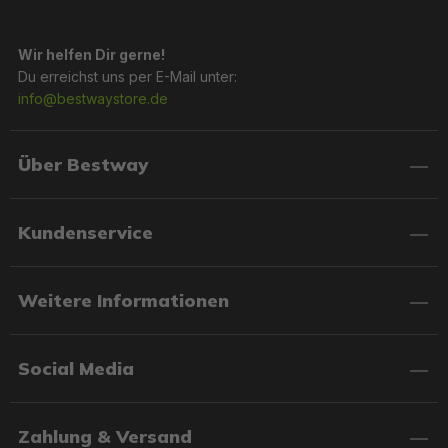
für Erwachsene.
Komfortfeatures wie Rückenlehnen, Getränkehalter
und Netz-Sitzflächen.
Wir helfen Dir gerne!
Strapazierfähige Materialien und einfache
Du erreichst uns per E-Mail unter:
Handhabung.
info@bestwaystore.de
Modelle für Einzelpersonen und Doppel-
Schwimmringe für zwei Personen.
Über Bestway
Erlebe den Sommer mit den Schwimmringen von
Bestway® – Dein perfekter Begleiter für entspannte
Kundenservice
Stunden im Wasser und grenzenlosen Spaß!
Weitere Informationen
Social Media
Zahlung & Versand