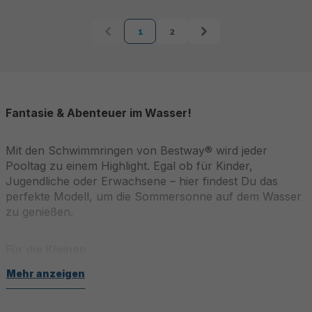
1
2
Seite
Seite
Fantasie & Abenteuer im Wasser!
Mit den Schwimmringen von Bestway® wird jeder
Pooltag zu einem Highlight. Egal ob für Kinder,
Jugendliche oder Erwachsene – hier findest Du das
perfekte Modell, um die Sommersonne auf dem Wasser
zu genießen.
Für die Kleinen
Mehr anzeigen
Für Kinder im Alter von 3 bis 6 Jahren bieten unsere
Schwimmringe niedliche Designs, robuste Materialien