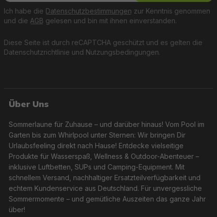
Getränkehaltern kannst Du Dich ganz entspannt
Ich habe die
Datenschutzbestimmungen
zur Kenntnis genommen
zurücklehnen und die warmen Sommertage in vollen
und die
AGB
gelesen und bin mit ihnen einverstanden.
Zügen genießen. Und für noch mehr Spaß im Wasser
gibt es auch Modelle, die Platz für zwei Personen bieten
Diese Seite ist durch reCAPTCHA geschützt und es gelten die
– perfekt für unvergessliche gemeinsame Erlebnisse!
Datenschutzrichtlinie
und
Nutzungsbedingungen
.
Hochwertige Materialien und einfache Handhabung
Über Uns
Alle Schwimmringe sind aus strapazierfähigem PVC
gefertigt und die meisten Modelle mit Sicherheitsventilen
ausgestattet, die ein einfaches Aufblasen und Entleeren
Sommerlaune für Zuhause – und darüber hinaus! Vom Pool im
ermöglichen. Dank kompakter Maße sind sie leicht zu
Garten bis zum Whirlpool unter Sternen: Wir bringen Dir
transportieren und perfekt für den Einsatz im Pool, am
Urlaubsfeeling direkt nach Hause! Entdecke vielseitige
See oder Strand geeignet.
Produkte für Wasserspaß, Wellness & Outdoor-Abenteuer –
inklusive Luftbetten, SUPs und Camping-Equipment. Mit
schnellem Versand, nachhaltiger Ersatzteilverfügbarkeit und
Highlights
echtem Kundenservice aus Deutschland. Für unvergessliche
Sommermomente – und gemütliche Auszeiten das ganze Jahr
Niedliche Designs für Kinder und stilvolle Optionen
über!