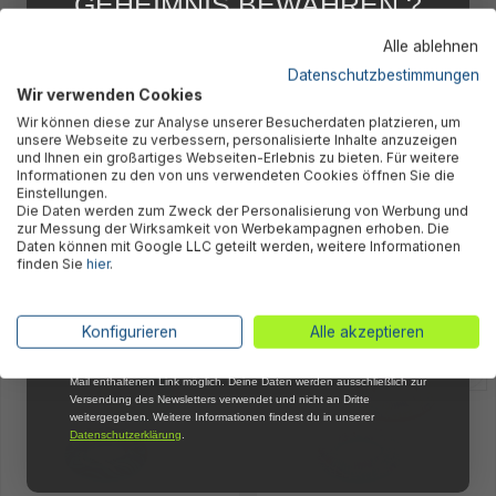
GEHEIMNIS BEWAHREN ?
WIR NICHT !
%
Alle ablehnen
5 % RABATT
FÜR DICH
Datenschutzbestimmungen
Wir verwenden Cookies
Abonniere jetzt unseren kostenlosen
Wir können diese zur Analyse unserer Besucherdaten platzieren, um
Newsletter, verpasse keine Neuigkeiten und
unsere Webseite zu verbessern, personalisierte Inhalte anzuzeigen
Aktionen mehr und sichere Dir 5 %
und Ihnen ein großartiges Webseiten-Erlebnis zu bieten. Für weitere
Willkommensrabatt auf nicht reduzierte Ware
Informationen zu den von uns verwendeten Cookies öffnen Sie die
bei Deiner ersten Bestellung !*
Einstellungen.
Die Daten werden zum Zweck der Personalisierung von Werbung und
Schwimmring Frosted Ø 80 x 19
Donut Ø 77 x 19 cm
Email
zur Messung der Wirksamkeit von Werbekampagnen erhoben. Die
cm Orange
Daten können mit Google LLC geteilt werden, weitere Informationen
1,95 €*
9,95 €*
5,95 €* UVP
finden Sie
hier
.
Anmelden
*Mit der Anmeldung zum Newsletter stimmst du zu, regelmäßig per E-
Konfigurieren
Alle akzeptieren
Mail über aktuelle Angebote, Aktionen und Produktneuheiten
informiert zu werden. Die Abmeldung ist jederzeit über den in jeder E-
Mail enthaltenen Link möglich. Deine Daten werden ausschließlich zur
Versendung des Newsletters verwendet und nicht an Dritte
weitergegeben. Weitere Informationen findest du in unserer
Datenschutzerklärung
.