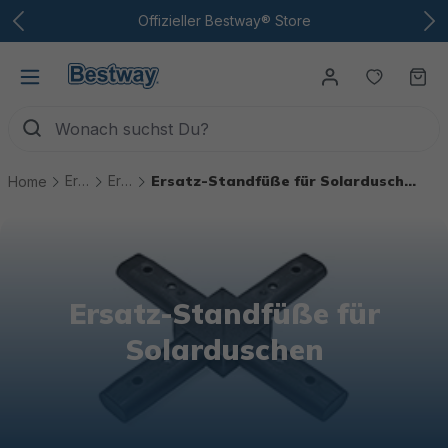
Zum Hauptinhalt
Offizieller Bestway® Store
Du hast
Wa
Ersatzteile
Ersatzteile Solarduschen
Ersatz-Standfüße für Solarduschen
Home
Ersatz-Standfüße für
Solarduschen