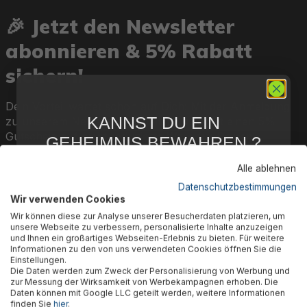
🎉 Jetzt den Newsletter
abonnieren & 5% Rabatt
sichern!
Dein Vorteil wartet schon auf Dich: Mit der Anmeldung
KANNST DU EIN
zu unserem Newsletter erhältst Du sofort einen 5%-
Gutschein auf nicht reduzierte Ware für Deinen
GEHEIMNIS BEWAHREN ?
nächsten Einkauf.
WIR NICHT !
Alle ablehnen
5 % RABATT
FÜR DICH
Datenschutzbestimmungen
Vorname
Nachname
Wir verwenden Cookies
Abonniere jetzt unseren kostenlosen
Wir können diese zur Analyse unserer Besucherdaten platzieren, um
Newsletter, verpasse keine Neuigkeiten und
unsere Webseite zu verbessern, personalisierte Inhalte anzuzeigen
Aktionen mehr und sichere Dir 5 %
und Ihnen ein großartiges Webseiten-Erlebnis zu bieten. Für weitere
Willkommensrabatt auf nicht reduzierte Ware
E-Mail-Adresse
*
Informationen zu den von uns verwendeten Cookies öffnen Sie die
bei Deiner ersten Bestellung !*
Einstellungen.
Abonnieren
Die Daten werden zum Zweck der Personalisierung von Werbung und
Email
zur Messung der Wirksamkeit von Werbekampagnen erhoben. Die
Daten können mit Google LLC geteilt werden, weitere Informationen
Ich habe die
Datenschutzbestimmungen
zur Kenntnis genommen
finden Sie
hier
.