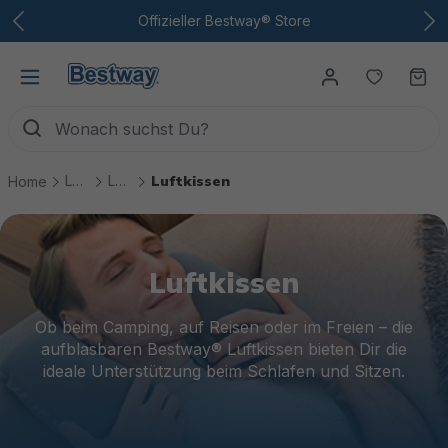
Zum Hauptinhalt
Offizieller Bestway® Store
Du hast
Wa
Luftbetten & -möbel
Luftmöbel
Luftkissen
Home
Luftkissen
Ob beim Camping, auf Reisen oder im Freien – die
aufblasbaren Bestway® Luftkissen bieten Dir die
ideale Unterstützung beim Schlafen und Sitzen.