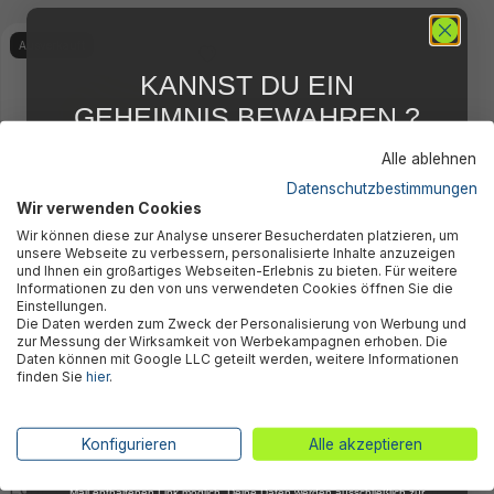
Ausverkauft
KANNST DU EIN
GEHEIMNIS BEWAHREN ?
WIR NICHT !
Alle ablehnen
5 % RABATT
FÜR DICH
Datenschutzbestimmungen
Wir verwenden Cookies
Abonniere jetzt unseren kostenlosen
Luftkissen Wanderlite™ 42 x 30 x
Wir können diese zur Analyse unserer Besucherdaten platzieren, um
Newsletter, verpasse keine Neuigkeiten und
12 cm
unsere Webseite zu verbessern, personalisierte Inhalte anzuzeigen
Aktionen mehr und sichere Dir 5 %
7,95 €*
und Ihnen ein großartiges Webseiten-Erlebnis zu bieten. Für weitere
Willkommensrabatt auf nicht reduzierte Ware
Informationen zu den von uns verwendeten Cookies öffnen Sie die
bei Deiner ersten Bestellung !*
Einstellungen.
Die Daten werden zum Zweck der Personalisierung von Werbung und
Email
zur Messung der Wirksamkeit von Werbekampagnen erhoben. Die
Daten können mit Google LLC geteilt werden, weitere Informationen
finden Sie
hier
.
Anmelden
Bestway® Luftkissen – Deine flexible Komfortlösung
für unterwegs
*Mit der Anmeldung zum Newsletter stimmst du zu, regelmäßig per E-
Konfigurieren
Alle akzeptieren
Mail über aktuelle Angebote, Aktionen und Produktneuheiten
informiert zu werden. Die Abmeldung ist jederzeit über den in jeder E-
Egal, ob auf Reisen, beim Camping oder einfach für
Mail enthaltenen Link möglich. Deine Daten werden ausschließlich zur