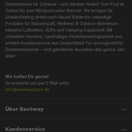
Einfacher Aufbau und müheloser Transport
Sommerlaune für Zuhause – und darüber hinaus! Vom Pool im
Garten bis zum Whirlpool unter Sternen: Wir bringen Dir
Urlaubsfeeling direkt nach Hause! Entdecke vielseitige
Dank flacher Ventile lassen sich die Luftkissen schnell
Produkte für Wasserspaß, Wellness & Outdoor-Abenteuer –
aufpumpen und individuell anpassen. Nach Gebrauch
inklusive Luftbetten, SUPs und Camping-Equipment. Mit
lassen sie sich ebenso leicht entleeren und platzsparend
schnellem Versand, nachhaltiger Ersatzteilverfügbarkeit und
verstauen. Mit Gewichten ab nur 96 Gramm und einem
echtem Kundenservice aus Deutschland. Für unvergessliche
minimalen Packmaß passen die Kissen mühelos in jeden
Sommermomente – und gemütliche Auszeiten das ganze Jahr
Rucksack oder jede Reisetasche.
über!
Mit den Bestway® Luftkissen bist Du bestens gerüstet
für Deine Abenteuer. Genieße erholsame Ruhezeiten,
Wir helfen Dir gerne!
wo immer Du bist – ob auf Reisen, beim Camping oder
Du erreichst uns per E-Mail unter:
zu Hause. Leicht, robust und maximal komfortabel: Dein
info@bestwaystore.de
neues Lieblingskissen wartet schon!
Über Bestway
Kundenservice