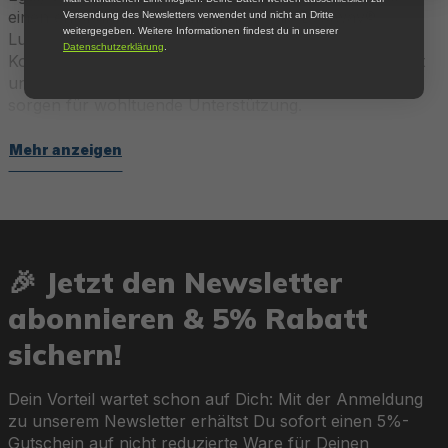
einen entspannten Tag im Freien – die Bestway®
Versendung des Newsletters verwendet und nicht an Dritte
weitergegeben. Weitere Informationen findest du in unserer
Luftkissen sind die perfekten Begleiter für maximalen
Datenschutzerklärung
.
Komfort, wo immer Du Dich befindest. Leicht, kompakt
und vielseitig einsetzbar, passen sie in jede Tasche und
sorgen für wohltuende Unterstützung.
Mehr anzeigen
Komfort und Vielseitigkeit
Mit einer weichen, samtartigen Oberfläche oder
hochwertigem Stretch-Polyester bieten die Luftkissen
ein angenehm weiches Liegegefühl. Die ergonomischen
🎉 Jetzt den Newsletter
Designs, wie etwa geschwungene Nackenstützen oder
wellenförmige Konstruktionen, sorgen für optimale
abonnieren & 5% Rabatt
Entspannung beim Schlafen, Sitzen oder Anlehnen. Ob
als Nackenkissen im Auto, Sitzkissen beim Lesen oder
sichern!
Kopfkissen beim Camping – die vielseitigen
Einsatzmöglichkeiten machen die Bestway® Luftkissen
Dein Vorteil wartet schon auf Dich: Mit der Anmeldung
unverzichtbar.
zu unserem Newsletter erhältst Du sofort einen 5%-
Gutschein auf nicht reduzierte Ware für Deinen