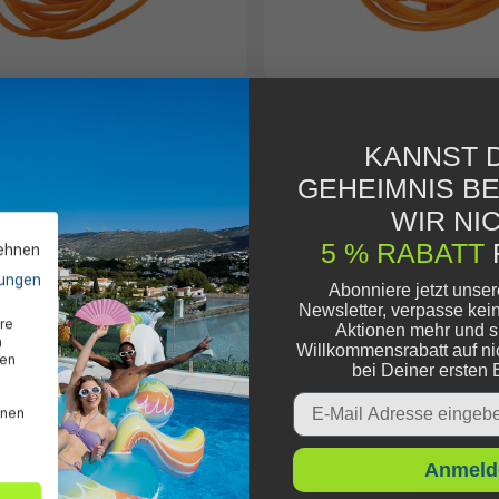
tzteil Wassersprühschlauch für
Bestway® Ersatzteil Wasserspr
nami Waves Wasserpark 505 x
H2OGO!® Turbo Splash Water
KANNST D
(2019)
Wasserpark (P62044 | 2022)
39,85 €*
GEHEIMNIS B
WIR NIC
5 % RABATT
lehnen
ungen
r produziert
Ausverkauft
Abonniere jetzt unse
Newsletter, verpasse kei
re
Aktionen mehr und s
n
Willkommensrabatt auf ni
den
bei Deiner ersten 
Email
nnen
Anmeld