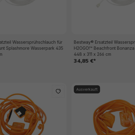
tzteil Wassersprühschlauch für
Bestway® Ersatzteil Wasserspr
nt Splashmore Wasserpark 435
H2OGO!™ Beachfront Bonanza
cm
448 x 311 x 266 cm
34,85 €*
Ausverkauft