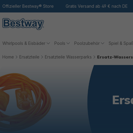
m Hauptinhalt
Zur Suche
Offizieller Bestway® Store
Zur Hauptnavigation
Gratis Versand ab 49 € nach DE
Whirlpools & Eisbäder
Pools
Poolzubehör
Spiel & Spa
Home
Ersatzteile
Ersatzteile Wasserparks
Ersatz-Wassers
Ers