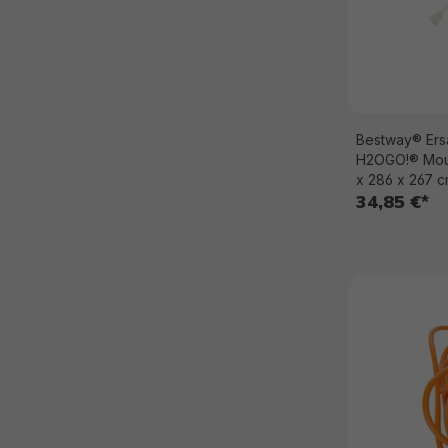
Bestway® Ersa
H2OGO!® Mou
x 286 x 267 
34,85 €*