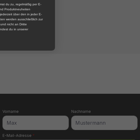
mst du zu, regelmäßig per E-
und Produktneuheiten
jederzeit über den in jeder E-
ten werden ausschließlich zur
nd nicht an Dritte
ndest du in unserer
Vorname
Nachname
E-Mail-Adresse
*