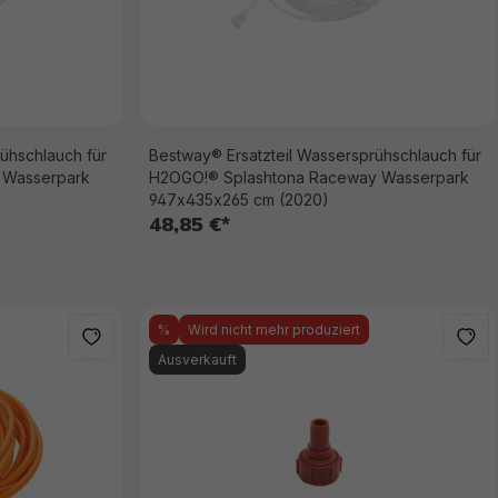
ühschlauch für
Bestway® Ersatzteil Wassersprühschlauch für
 Wasserpark
H2OGO!® Splashtona Raceway Wasserpark
947x435x265 cm (2020)
48,85 €*
%
Wird nicht mehr produziert
Ausverkauft