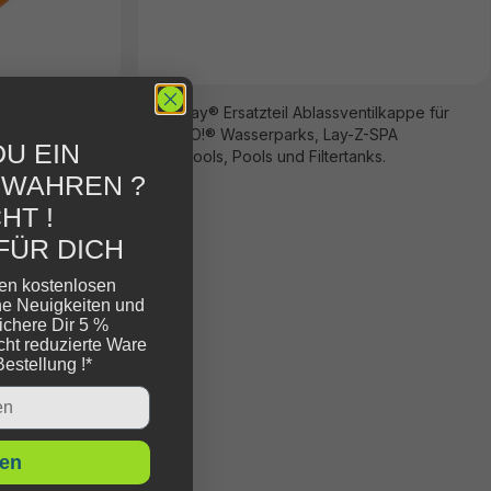
ühschlauch für
Bestway® Ersatzteil Ablassventilkappe für
 Zone
H2OGO!® Wasserparks, Lay-Z-SPA
U EIN
Whirlpools, Pools und Filtertanks.
EWAHREN ?
HT !
FÜR DICH
ren kostenlosen
ne Neuigkeiten und
ichere Dir 5 %
cht reduzierte Ware
Bestellung !*
en