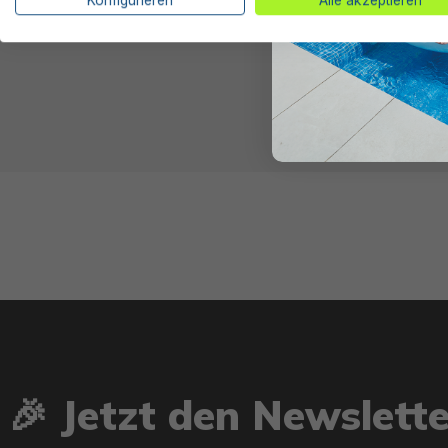
Bestway® Ersa
H2OGO!® Huri
420x320x260 
🎉 Jetzt den Newslett