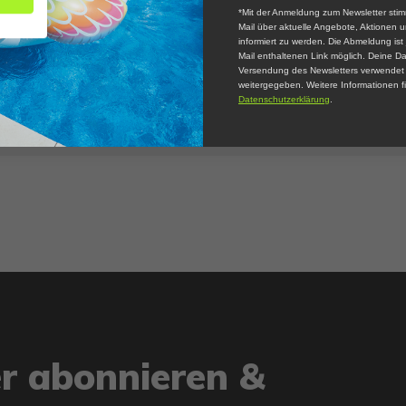
*Mit der Anmeldung zum Newsletter stim
Mail über aktuelle Angebote, Aktionen 
informiert zu werden. Die Abmeldung ist 
Mail enthaltenen Link möglich. Deine Da
tzteil Wassersprühschlauch für
Versendung des Newsletters verwendet u
cane Tunnel Blast Wasserpark
weitergegeben. Weitere Informationen fi
cm (2019)
Datenschutzerklärung
.
er abonnieren &