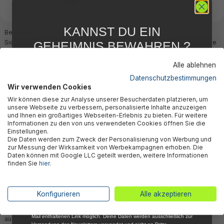
KANNST DU EIN
Bestway® Ersatzteil
Bestway® Ersatzteil
Sicherheitsleine für Hydro-
Sicherheitsleine für ausgewählte
GEHEIMNIS BEWAHREN ?
Force™ Compact Surf Surfboard
Hydro-Force™ SUP's
WIR NICHT !
243 x 57 x 7 cm (65336)
Alle ablehnen
19,85 €*
24,85 €*
5 % RABATT
FÜR DICH
Datenschutzbestimmungen
Wir verwenden Cookies
Abonniere jetzt unseren kostenlosen
Wir können diese zur Analyse unserer Besucherdaten platzieren, um
Newsletter, verpasse keine Neuigkeiten und
unsere Webseite zu verbessern, personalisierte Inhalte anzuzeigen
Aktionen mehr und sichere Dir 5 %
und Ihnen ein großartiges Webseiten-Erlebnis zu bieten. Für weitere
Willkommensrabatt auf nicht reduzierte Ware
Ausverkauft
Informationen zu den von uns verwendeten Cookies öffnen Sie die
bei Deiner ersten Bestellung !*
Einstellungen.
Die Daten werden zum Zweck der Personalisierung von Werbung und
Email
zur Messung der Wirksamkeit von Werbekampagnen erhoben. Die
Daten können mit Google LLC geteilt werden, weitere Informationen
finden Sie
hier
.
Anmelden
*Mit der Anmeldung zum Newsletter stimmst du zu, regelmäßig per E-
Konfigurieren
Alle akzeptieren
Bestway® Ersatzteil
Mail über aktuelle Angebote, Aktionen und Produktneuheiten
Sicherheitsleine (schwarz) für
informiert zu werden. Die Abmeldung ist jederzeit über den in jeder E-
Mail enthaltenen Link möglich. Deine Daten werden ausschließlich zur
ausgewählte Hydro-Force™ SUP