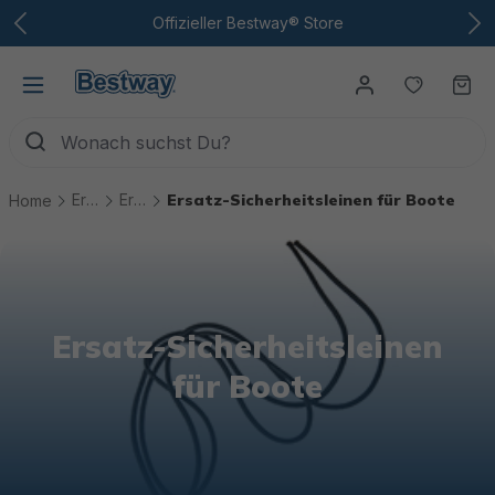
Zum Hauptinhalt
Offizieller Bestway® Store
Du hast
Wa
Ersatzteile
Ersatzteile Boote
Ersatz-Sicherheitsleinen für Boote
Home
Ersatz-Sicherheitsleinen
für Boote