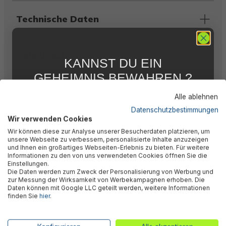
Technische Daten
Downloads
KANNST DU EIN
GEHEIMNIS BEWAHREN ?
WIR NICHT !
Warnhinweise
Alle ablehnen
5 % RABATT
FÜR DICH
Datenschutzbestimmungen
Wir verwenden Cookies
Abonniere jetzt unseren kostenlosen
Herstellerinformation
Wir können diese zur Analyse unserer Besucherdaten platzieren, um
Newsletter, verpasse keine Neuigkeiten und
unsere Webseite zu verbessern, personalisierte Inhalte anzuzeigen
Aktionen mehr und sichere Dir 5 %
und Ihnen ein großartiges Webseiten-Erlebnis zu bieten. Für weitere
Willkommensrabatt auf nicht reduzierte Ware
Informationen zu den von uns verwendeten Cookies öffnen Sie die
bei Deiner ersten Bestellung !*
Einstellungen.
Die Daten werden zum Zweck der Personalisierung von Werbung und
Ähnliche Produkte
Email
zur Messung der Wirksamkeit von Werbekampagnen erhoben. Die
Daten können mit Google LLC geteilt werden, weitere Informationen
finden Sie
hier
.
Anmelden
%
*Mit der Anmeldung zum Newsletter stimmst du zu, regelmäßig per E-