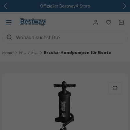
Zum Hauptinhalt
Offizieller Bestway® Store
Du hast
Wa
Ersatzteile
Ersatzteile Boote
Ersatz-Handpumpen für Boote
Home
Bildergalerie überspringen