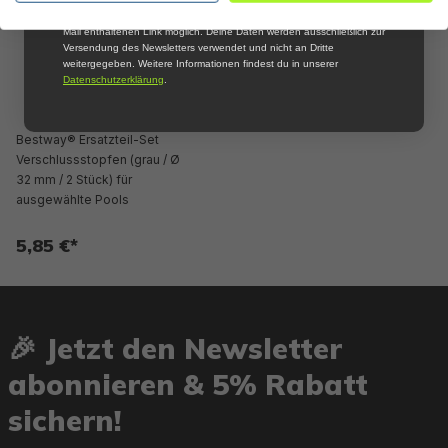
informiert zu werden. Die Abmeldung ist jederzeit über den in jeder E-
Mail enthaltenen Link möglich. Deine Daten werden ausschließlich zur
Versendung des Newsletters verwendet und nicht an Dritte
weitergegeben. Weitere Informationen findest du in unserer
Datenschutzerklärung
.
Bestway® Ersatzteil-Set
Verschlussstopfen (grau / Ø
32 mm / 2 Stück) für
ausgewählte Pools
5,85 €*
🎉 Jetzt den Newsletter
abonnieren & 5% Rabatt
sichern!