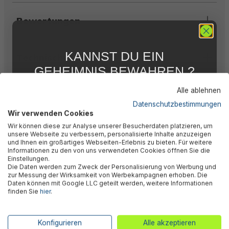
Bewertungen
KANNST DU EIN
Technische Daten
GEHEIMNIS BEWAHREN ?
WIR NICHT !
Alle ablehnen
Warnhinweise
5 % RABATT
FÜR DICH
Datenschutzbestimmungen
Wir verwenden Cookies
Abonniere jetzt unseren kostenlosen
Wir können diese zur Analyse unserer Besucherdaten platzieren, um
Newsletter, verpasse keine Neuigkeiten und
Herstellerinformation
unsere Webseite zu verbessern, personalisierte Inhalte anzuzeigen
Aktionen mehr und sichere Dir 5 %
und Ihnen ein großartiges Webseiten-Erlebnis zu bieten. Für weitere
Willkommensrabatt auf nicht reduzierte Ware
Informationen zu den von uns verwendeten Cookies öffnen Sie die
bei Deiner ersten Bestellung !*
Einstellungen.
Die Daten werden zum Zweck der Personalisierung von Werbung und
Email
zur Messung der Wirksamkeit von Werbekampagnen erhoben. Die
Kunden kauften auch
Daten können mit Google LLC geteilt werden, weitere Informationen
finden Sie
hier
.
Anmelden
*Mit der Anmeldung zum Newsletter stimmst du zu, regelmäßig per E-
Konfigurieren
Alle akzeptieren
Mail über aktuelle Angebote, Aktionen und Produktneuheiten