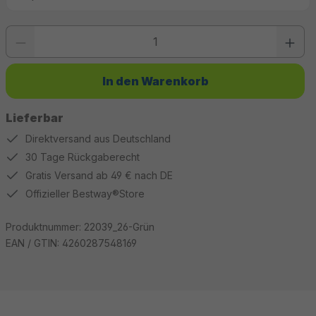
Produkt Anzahl: Gib den gewünschten Wert ein oder benutze die Schaltfläc
In den Warenkorb
Lieferbar
Direktversand aus Deutschland
30 Tage Rückgaberecht
Gratis Versand ab 49 € nach DE
Offizieller Bestway®Store
Produktnummer:
22039_26-Grün
EAN / GTIN:
4260287548169