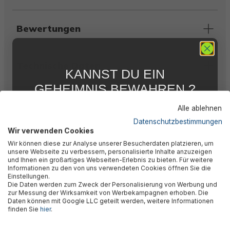
Bewertungen
Technische Daten
KANNST DU EIN
GEHEIMNIS BEWAHREN ?
WIR NICHT !
Downloads
Alle ablehnen
5 % RABATT
FÜR DICH
Datenschutzbestimmungen
Wir verwenden Cookies
Abonniere jetzt unseren kostenlosen
Warnhinweise
Wir können diese zur Analyse unserer Besucherdaten platzieren, um
Newsletter, verpasse keine Neuigkeiten und
unsere Webseite zu verbessern, personalisierte Inhalte anzuzeigen
Aktionen mehr und sichere Dir 5 %
und Ihnen ein großartiges Webseiten-Erlebnis zu bieten. Für weitere
Willkommensrabatt auf nicht reduzierte Ware
Informationen zu den von uns verwendeten Cookies öffnen Sie die
bei Deiner ersten Bestellung !*
Herstellerinformation
Einstellungen.
Die Daten werden zum Zweck der Personalisierung von Werbung und
Email
zur Messung der Wirksamkeit von Werbekampagnen erhoben. Die
Daten können mit Google LLC geteilt werden, weitere Informationen
finden Sie
hier
.
Anmelden
Ähnliche Produkte