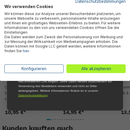
Datenschutzbestimmungen
Wir verwenden Cookies
Abonniere jetzt unseren kostenlosen
Wir können diese zur Analyse unserer Besucherdaten platzieren, um
Newsletter, verpasse keine Neuigkeiten und
Ähnliche Produkte
unsere Webseite zu verbessern, personalisierte Inhalte anzuzeigen
Aktionen mehr und sichere Dir 5 %
und Ihnen ein großartiges Webseiten-Erlebnis zu bieten. Für weitere
Willkommensrabatt auf nicht reduzierte Ware
Informationen zu den von uns verwendeten Cookies öffnen Sie die
bei Deiner ersten Bestellung !*
Einstellungen.
Die Daten werden zum Zweck der Personalisierung von Werbung und
Email
zur Messung der Wirksamkeit von Werbekampagnen erhoben. Die
Daten können mit Google LLC geteilt werden, weitere Informationen
finden Sie
hier
.
Anmelden
*Mit der Anmeldung zum Newsletter stimmst du zu, regelmäßig per E-
Konfigurieren
Alle akzeptieren
Mail über aktuelle Angebote, Aktionen und Produktneuheiten
informiert zu werden. Die Abmeldung ist jederzeit über den in jeder E-
Mail enthaltenen Link möglich. Deine Daten werden ausschließlich zur
Versendung des Newsletters verwendet und nicht an Dritte
Crusader Essential™
Aqua Champ Essential™
Domi
weitergegeben. Weitere Informationen findest du in unserer
Schnorchel-Set ab 3 Jahren,
Schnorchel-Set ab 3 Jahren,
ab 3 
Datenschutzerklärung
.
sortiert
sortiert
10,95 €*
14,95 €*
13,
Kunden kauften auch