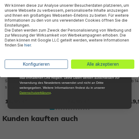
Ähnliche Produkte
Abonniere jetzt unseren kostenlosen
Wir können diese zur Analyse unserer Besucherdaten platzieren, um
Newsletter, verpasse keine Neuigkeiten und
unsere Webseite zu verbessern, personalisierte Inhalte anzuzeigen
Aktionen mehr und sichere Dir 5 %
und Ihnen ein großartiges Webseiten-Erlebnis zu bieten. Für weitere
Willkommensrabatt auf nicht reduzierte Ware
Informationen zu den von uns verwendeten Cookies öffnen Sie die
bei Deiner ersten Bestellung !*
Einstellungen.
Die Daten werden zum Zweck der Personalisierung von Werbung und
Email
zur Messung der Wirksamkeit von Werbekampagnen erhoben. Die
Daten können mit Google LLC geteilt werden, weitere Informationen
finden Sie
hier
.
Anmelden
*Mit der Anmeldung zum Newsletter stimmst du zu, regelmäßig per E-
Konfigurieren
Alle akzeptieren
Mail über aktuelle Angebote, Aktionen und Produktneuheiten
informiert zu werden. Die Abmeldung ist jederzeit über den in jeder E-
Aqua Champ Essential™
Inspira™ Schnorchel-Set ab 14
Domi
Mail enthaltenen Link möglich. Deine Daten werden ausschließlich zur
Schnorchel-Set ab 3 Jahren,
Jahren, sortiert
ab 14
Versendung des Newsletters verwendet und nicht an Dritte
sortiert
weitergegeben. Weitere Informationen findest du in unserer
Datenschutzerklärung
.
14,95 €*
24,95 €*
19,
Kunden kauften auch