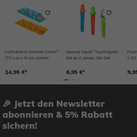
Luftmatratze Summer Colors™
Speedy Squid™ Tauchfiguren
Pool
173 x 64 x 16 cm, sortiert
Set ab 3 Jahren, 3er-Set
x 122
14,95 €*
6,95 €*
9,9
🎉 Jetzt den Newsletter
abonnieren & 5% Rabatt
sichern!