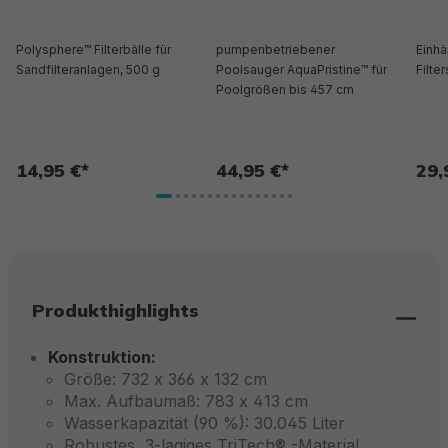
Polysphere™ Filterbälle für
pumpenbetriebener
Einh
Sandfilteranlagen, 500 g
Poolsauger AquaPristine™ für
Filte
Poolgrößen bis 457 cm
14,95 €*
44,95 €*
29,
Produkthighlights
Konstruktion:
Größe: 732 x 366 x 132 cm
Max. Aufbaumaß: 783 x 413 cm
Wasserkapazität (90 %): 30.045 Liter
Robustes, 3-lagiges TriTech® -Material