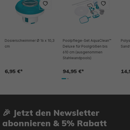
Dosierschwimmer Ø 16 x 10,3
Poolpflege-Set AquaClean™
Polys
cm
Deluxe für Poolgrößen bis
Sandf
610 cm (ausgenommen
Stahlwandpools)
6,95 €*
94,95 €*
14,
🎉 Jetzt den Newsletter
abonnieren & 5% Rabatt