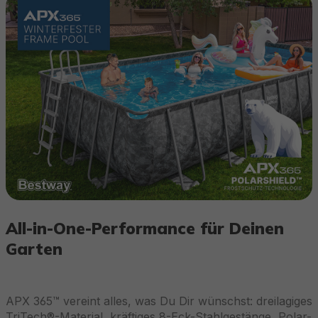
All-in-One-Performance für Deinen
Garten
APX 365™ vereint alles, was Du Dir wünschst: dreilagiges
TriTech®-Material, kräftiges 8-Eck-Stahlgestänge, Polar-