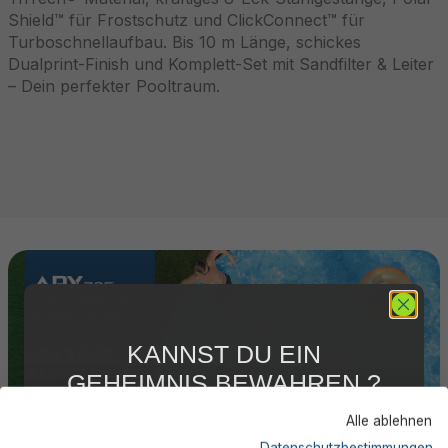
Shield™ für Frostschutz und ClickConnect™ für
Turboschnellaufbau. Bis 10 m Länge, schickes
Dualprint-Finish und Komplett-Set mit Sandfilter & Leiter
– Dein perfekter Pooltraum.
KANNST DU EIN
GEHEIMNIS BEWAHREN ?
WIR NICHT !
Alle ablehnen
5 % RABATT
FÜR DICH
Datenschutzbestimmungen