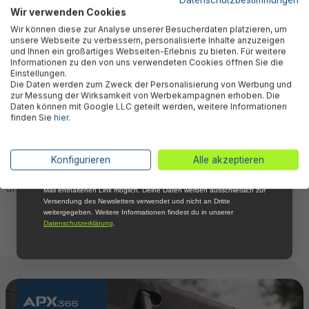
Wir verwenden Cookies
Abonniere jetzt unseren kostenlosen
Wir können diese zur Analyse unserer Besucherdaten platzieren, um
Newsletter, verpasse keine Neuigkeiten und
unsere Webseite zu verbessern, personalisierte Inhalte anzuzeigen
Aktionen mehr und sichere Dir 5 %
und Ihnen ein großartiges Webseiten-Erlebnis zu bieten. Für weitere
Willkommensrabatt auf nicht reduzierte Ware
Informationen zu den von uns verwendeten Cookies öffnen Sie die
bei Deiner ersten Bestellung !*
Einstellungen.
Die Daten werden zum Zweck der Personalisierung von Werbung und
Email
Lass ihn stehen – Polar-Shield™
zur Messung der Wirksamkeit von Werbekampagnen erhoben. Die
Daten können mit Google LLC geteilt werden, weitere Informationen
macht Winterpause überflüssig
finden Sie
hier
.
Anmelden
Der APX 365™ bleibt einfach draußen: Die integrierte
Polar-Shield™ -Technologie trotzt Frost und Schnee.
*Mit der Anmeldung zum Newsletter stimmst du zu, regelmäßig per E-
Konfigurieren
Alle akzeptieren
Mail über aktuelle Angebote, Aktionen und Produktneuheiten
Wasserstand auf zwei Drittel absenken, Abdeckplane
informiert zu werden. Die Abmeldung ist jederzeit über den in jeder E-
drüber – fertig. Kein Abbau, keine Lagerkosten.
Mail enthaltenen Link möglich. Deine Daten werden ausschließlich zur
Versendung des Newsletters verwendet und nicht an Dritte
weitergegeben. Weitere Informationen findest du in unserer
Datenschutzerklärung
.