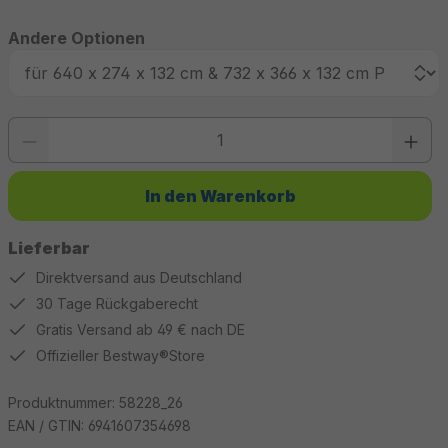
Andere Optionen
Produkt Anzahl: Gib den gewünschten Wert ein oder benutze die Schaltfläc
In den Warenkorb
Lieferbar
Direktversand aus Deutschland
30 Tage Rückgaberecht
Gratis Versand ab 49 € nach DE
Offizieller Bestway®Store
Produktnummer:
58228_26
EAN / GTIN:
6941607354698