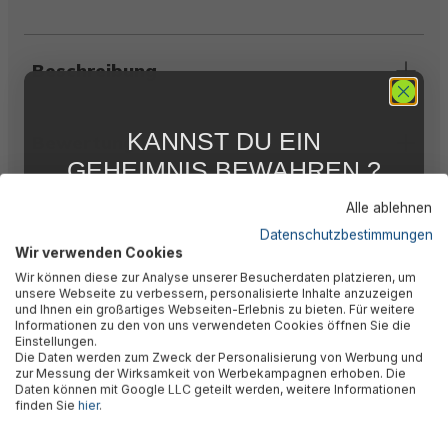
Beschreibung
KANNST DU EIN
Bewertungen
GEHEIMNIS BEWAHREN ?
WIR NICHT !
Alle ablehnen
Technische Daten
5 % RABATT
FÜR DICH
Datenschutzbestimmungen
Wir verwenden Cookies
Abonniere jetzt unseren kostenlosen
Wir können diese zur Analyse unserer Besucherdaten platzieren, um
Newsletter, verpasse keine Neuigkeiten und
Warnhinweise
unsere Webseite zu verbessern, personalisierte Inhalte anzuzeigen
Aktionen mehr und sichere Dir 5 %
und Ihnen ein großartiges Webseiten-Erlebnis zu bieten. Für weitere
Willkommensrabatt auf nicht reduzierte Ware
Informationen zu den von uns verwendeten Cookies öffnen Sie die
bei Deiner ersten Bestellung !*
Einstellungen.
Herstellerinformation
Die Daten werden zum Zweck der Personalisierung von Werbung und
Email
zur Messung der Wirksamkeit von Werbekampagnen erhoben. Die
Daten können mit Google LLC geteilt werden, weitere Informationen
finden Sie
hier
.
Anmelden