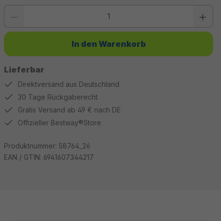
Produkt Anzahl: Gib den gewünschten Wert ein oder benutze die Schaltfläc
In den Warenkorb
Lieferbar
Direktversand aus Deutschland
30 Tage Rückgaberecht
Gratis Versand ab 49 € nach DE
Offizieller Bestway®Store
Produktnummer:
58764_26
EAN / GTIN:
6941607344217