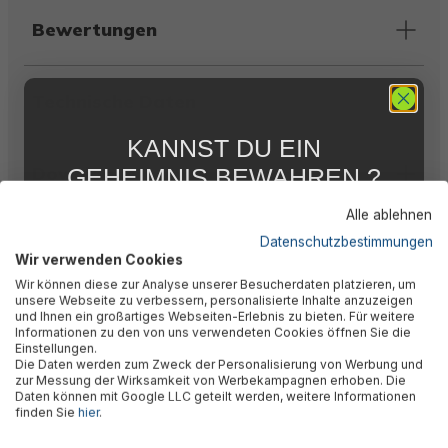
Bewertungen
Technische Daten
KANNST DU EIN
Downloads
GEHEIMNIS BEWAHREN ?
WIR NICHT !
Alle ablehnen
5 % RABATT
FÜR DICH
Datenschutzbestimmungen
Warnhinweise
Wir verwenden Cookies
Abonniere jetzt unseren kostenlosen
Wir können diese zur Analyse unserer Besucherdaten platzieren, um
Newsletter, verpasse keine Neuigkeiten und
unsere Webseite zu verbessern, personalisierte Inhalte anzuzeigen
Aktionen mehr und sichere Dir 5 %
Herstellerinformation
und Ihnen ein großartiges Webseiten-Erlebnis zu bieten. Für weitere
Willkommensrabatt auf nicht reduzierte Ware
Informationen zu den von uns verwendeten Cookies öffnen Sie die
bei Deiner ersten Bestellung !*
Einstellungen.
Die Daten werden zum Zweck der Personalisierung von Werbung und
Email
zur Messung der Wirksamkeit von Werbekampagnen erhoben. Die
Daten können mit Google LLC geteilt werden, weitere Informationen
Kunden kauften auch
finden Sie
hier
.
Anmelden