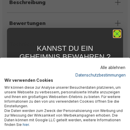
Beschreibung
Bewertungen
Technische Daten
KANNST DU EIN
GEHEIMNIS BEWAHREN ?
WIR NICHT !
Downloads
Alle ablehnen
5 % RABATT
FÜR DICH
Datenschutzbestimmungen
Wir verwenden Cookies
Abonniere jetzt unseren kostenlosen
Warnhinweise
Wir können diese zur Analyse unserer Besucherdaten platzieren, um
Newsletter, verpasse keine Neuigkeiten und
unsere Webseite zu verbessern, personalisierte Inhalte anzuzeigen
Aktionen mehr und sichere Dir 5 %
und Ihnen ein großartiges Webseiten-Erlebnis zu bieten. Für weitere
Willkommensrabatt auf nicht reduzierte Ware
Informationen zu den von uns verwendeten Cookies öffnen Sie die
bei Deiner ersten Bestellung !*
Herstellerinformation
Einstellungen.
Die Daten werden zum Zweck der Personalisierung von Werbung und
Email
zur Messung der Wirksamkeit von Werbekampagnen erhoben. Die
Daten können mit Google LLC geteilt werden, weitere Informationen
finden Sie
hier
.
Anmelden