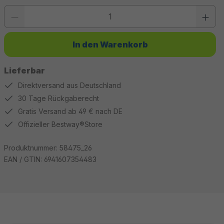
Produkt Anzahl: Gib den gewünschten Wert ein oder benutze die Schaltfläc
In den Warenkorb
Lieferbar
Direktversand aus Deutschland
30 Tage Rückgaberecht
Gratis Versand ab 49 € nach DE
Offizieller Bestway®Store
Produktnummer:
58475_26
EAN / GTIN:
6941607354483