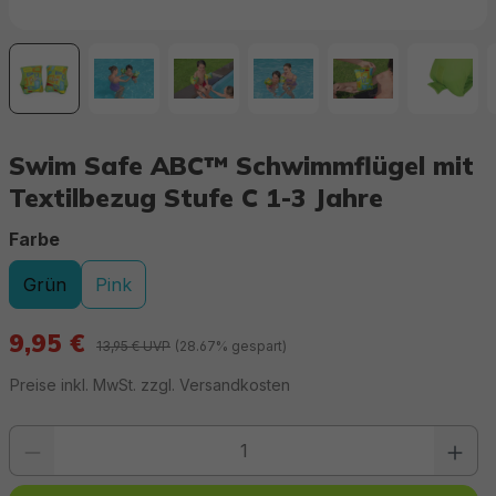
Swim Safe ABC™ Schwimmflügel mit
Textilbezug Stufe C 1-3 Jahre
auswählen
Farbe
Grün
Pink
9,95 €
13,95 € UVP
(28.67% gespart)
Preise inkl. MwSt. zzgl. Versandkosten
Produkt Anzahl: Gib den gewünschten Wert ein oder benutze die Schaltfläc