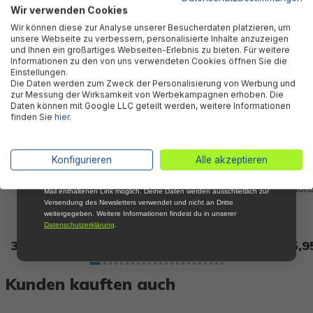
Wir verwenden Cookies
Abonniere jetzt unseren kostenlosen
Wir können diese zur Analyse unserer Besucherdaten platzieren, um
Newsletter, verpasse keine Neuigkeiten und
unsere Webseite zu verbessern, personalisierte Inhalte anzuzeigen
Aktionen mehr und sichere Dir 5 %
%
und Ihnen ein großartiges Webseiten-Erlebnis zu bieten. Für weitere
Willkommensrabatt auf nicht reduzierte Ware
Informationen zu den von uns verwendeten Cookies öffnen Sie die
bei Deiner ersten Bestellung !*
Einstellungen.
Die Daten werden zum Zweck der Personalisierung von Werbung und
Email
zur Messung der Wirksamkeit von Werbekampagnen erhoben. Die
Daten können mit Google LLC geteilt werden, weitere Informationen
finden Sie
hier
.
Anmelden
*Mit der Anmeldung zum Newsletter stimmst du zu, regelmäßig per E-
Konfigurieren
Alle akzeptieren
Schwimmflügel 3-6 Jahre,
Fisher-Price® Premium
Swim
Mail über aktuelle Angebote, Aktionen und Produktneuheiten
sortiert
Schwimmflügel für Kinder
Schw
informiert zu werden. Die Abmeldung ist jederzeit über den in jeder E-
Wond
Mail enthaltenen Link möglich. Deine Daten werden ausschließlich zur
Versendung des Newsletters verwendet und nicht an Dritte
weitergegeben. Weitere Informationen findest du in unserer
Datenschutzerklärung
.
3,95 €*
1,95 €*
5,9
13,95 €* UVP
Kunden kauften auch