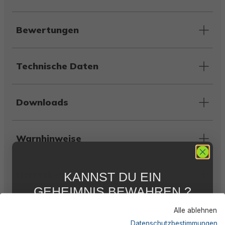
Bewertungen
Technische Daten
Downloads
Warnhinweise
Herstellerinformation
KANNST DU EIN
GEHEIMNIS BEWAHREN ?
WIR NICHT !
Alle ablehnen
5 % RABATT
FÜR DICH
Ähnliche Produkte
Datenschutzbestimmungen