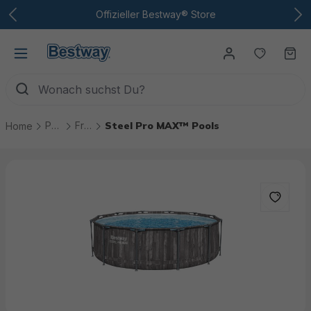
Zum Hauptinhalt
Offizieller Bestway® Store
Du hast
Wa
Pools
Frame-Pools
Steel Pro MAX™ Pools
Home
Bildergalerie überspringen