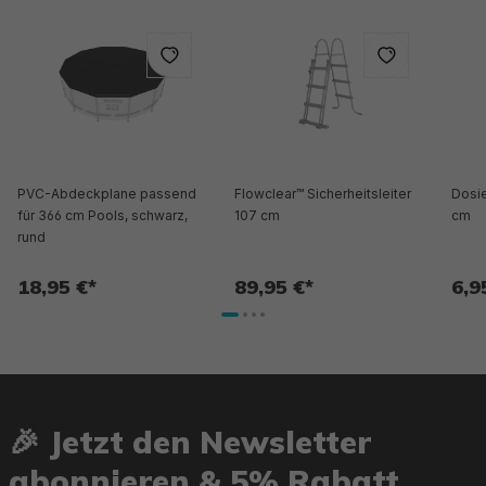
PVC-Abdeckplane passend
Flowclear™ Sicherheitsleiter
Dosie
für 366 cm Pools, schwarz,
107 cm
cm
rund
18,95 €*
89,95 €*
6,9
🎉 Jetzt den Newsletter
abonnieren & 5% Rabatt