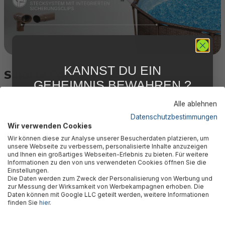
KANNST DU EIN
Smarte Power-Verbinder
GEHEIMNIS BEWAHREN ?
WIR NICHT !
Alle ablehnen
Welche Größe Du auch wählst, die Verbindung sitzt.
5 % RABATT
FÜR DICH
Datenschutzbestimmungen
Unser FrameLink™ System dichtet die T-Verbinder so ab,
Wir verwenden Cookies
Abonniere jetzt unseren kostenlosen
dass kein Tropfen ins Gestänge eindringen kann. Beim
Wir können diese zur Analyse unserer Besucherdaten platzieren, um
Newsletter, verpasse keine Neuigkeiten und
ClickConnect™System sind die Sicherungsclip sogar
unsere Webseite zu verbessern, personalisierte Inhalte anzuzeigen
Aktionen mehr und sichere Dir 5 %
und Ihnen ein großartiges Webseiten-Erlebnis zu bieten. Für weitere
direkt in die T-Verbinder integriert und liefern extra
Willkommensrabatt auf nicht reduzierte Ware
Informationen zu den von uns verwendeten Cookies öffnen Sie die
Stabilität bei jeder Wasserwelle.
bei Deiner ersten Bestellung !*
Einstellungen.
Die Daten werden zum Zweck der Personalisierung von Werbung und
Email
zur Messung der Wirksamkeit von Werbekampagnen erhoben. Die
Daten können mit Google LLC geteilt werden, weitere Informationen
finden Sie
hier
.
Anmelden