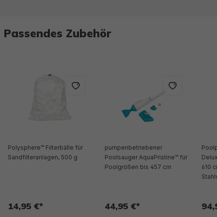
Passendes Zubehör
Polysphere™ Filterbälle für
pumpenbetriebener
Poolpfle
Sandfilteranlagen, 500 g
Poolsauger AquaPristine™ für
Delux
Poolgrößen bis 457 cm
610 
Stah
14,95 €*
44,95 €*
94,