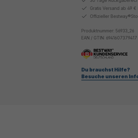
30 Tage Rückgaberech
Gratis Versand ab 49 €
Offizieller Bestway®Sto
Produktnummer:
56933_26
EAN / GTIN:
6941607379417
Du brauchst Hilfe?
Besuche unseren Inf