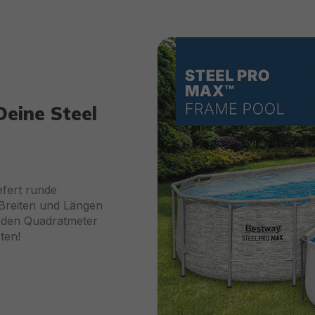
Deine Steel
efert runde
 Breiten und Längen
eden Quadratmeter
ten!