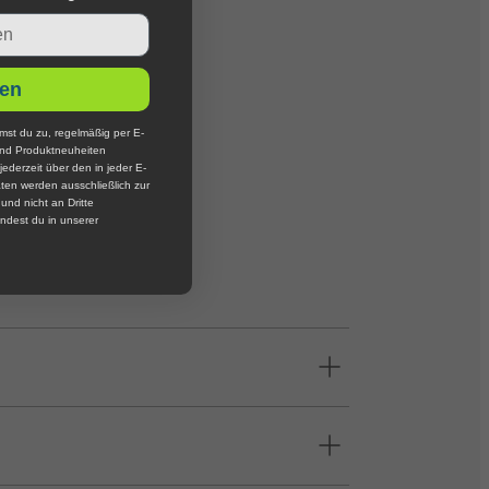
en
mst du zu, regelmäßig per E-
und Produktneuheiten
jederzeit über den in jeder E-
ten werden ausschließlich zur
nd nicht an Dritte
ndest du in unserer