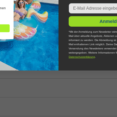
Email
mosaik-Optik
nnen
Anmeld
öglich
schlauchadapter
*Mit der Anmeldung zum Newsletter stim
Mail über aktuelle Angebote, Aktionen 
informiert zu werden. Die Abmeldung ist 
Mail enthaltenen Link möglich. Deine Da
Versendung des Newsletters verwendet u
weitergegeben. Weitere Informationen fi
Datenschutzerklärung
.