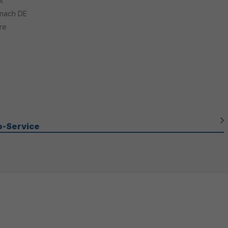
t
 nach DE
re
o-Service