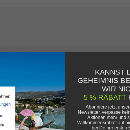
al
KANNST D
stems (Ø 32 mm)
GEHEIMNIS B
WIR NIC
m™
5 % RABATT
lehnen
ungen
Abonniere jetzt unse
Newsletter, verpasse kei
e)
re
Aktionen mehr und s
n
Willkommensrabatt auf ni
den
bei Deiner ersten 