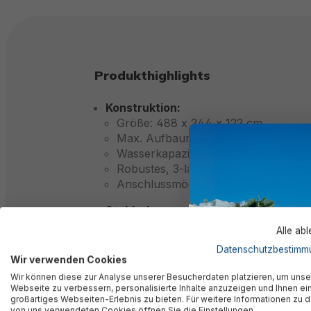
Produkthighlights
Konstruktion:
Größe: 488 x 244 x 122 cm
Max. Aufbaumaß: 527 x 284 cm
Wasserkapazität (90%): 11.532 Liter
Robustes, 3-lagiges TriTech® -Materi
Anschlussmöglichkeit eines Filtersy
Stahlrahmen:
Verbindung mit ClickConnect Syste
Alle ab
Flexible C-Verbinder an den Ecken
Datenschutzbestimm
Korrosionsschutz
Wir verwenden Cookies
Antihaftbeschichtung (Frosted Fram
Wir können diese zur Analyse unserer Besucherdaten platzieren, um unse
Webseite zu verbessern, personalisierte Inhalte anzuzeigen und Ihnen ei
Design:
großartiges Webseiten-Erlebnis zu bieten. Für weitere Informationen zu 
von uns verwendeten Cookies öffnen Sie die Einstellungen.