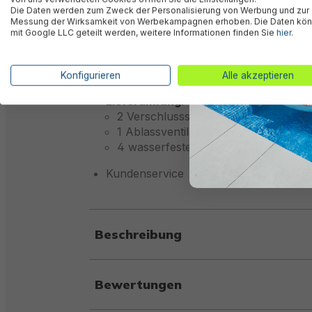
Farbe: Grau
Die Daten werden zum Zweck der Personalisierung von Werbung und zur
Innenverkleidung in dunkler Fliesen
Messung der Wirksamkeit von Werbekampagnen erhoben. Die Daten kö
mit Google LLC geteilt werden, weitere Informationen finden Sie
hier
.
Auf- und Abbau:
Einfacher Aufbau ohne Werkzeug m
Integriertes Ablassventil mit Garten
Konfigurieren
Alle akzeptieren
Lieferumfang:
2 Verschlussstopfen
1 Ablassventilkappe
4 wasserfeste Reparaturflicken
Kundenservice
Beschreibung
Bewertungen