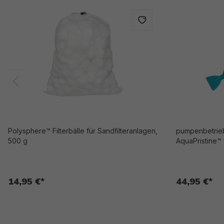
Polysphere™ Filterbälle für Sandfilteranlagen,
pumpenbetrie
500 g
AquaPristine™
14,95 €*
44,95 €*