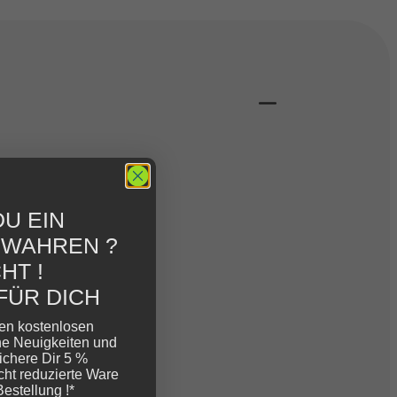
U EIN
EWAHREN ?
HT !
FÜR DICH
ren kostenlosen
ne Neuigkeiten und
ichere Dir 5 %
cht reduzierte Ware
Bestellung !*