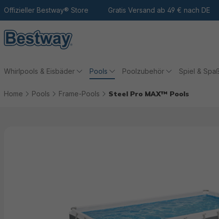
m Hauptinhalt
Zur Suche
Offizieller Bestway® Store
Zur Hauptnavigation
Gratis Versand ab 49 € nach DE
Whirlpools & Eisbäder
Pools
Poolzubehör
Spiel & Spa
Home
Pools
Frame-Pools
Steel Pro MAX™ Pools
Bildergalerie überspringen