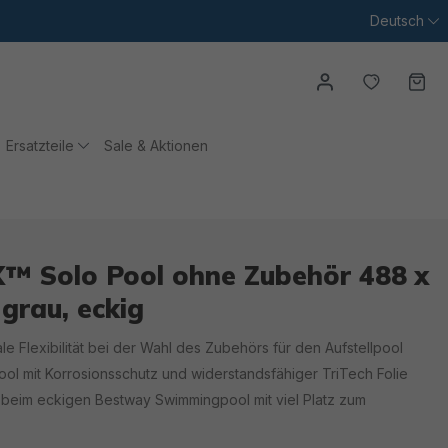
Deutsch
Du hast
Wa
Ersatzteile
Sale & Aktionen
X™ Solo Pool ohne Zubehör 488 x
grau, eckig
le Flexibilität bei der Wahl des Zubehörs für den Aufstellpool
ol mit Korrosionsschutz und widerstandsfähiger TriTech Folie
beim eckigen Bestway Swimmingpool mit viel Platz zum