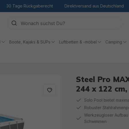
30 Tage Rückgaberecht
Direktversand aus Deutschland
ß
Boote, Kajaks & SUPs
Luftbetten & -möbel
Camping
Steel Pro MA
244 x 122 cm, 
Solo Pool bietet maxima
Robuster Stahlrahmenpo
Werkzeugloser Aufbau 
Schwimmen