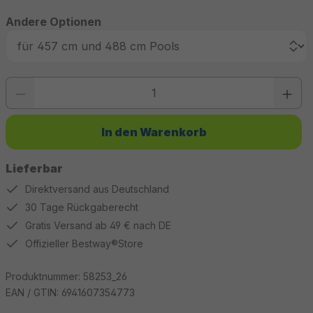
Andere Optionen
Produkt Anzahl: Gib den gewünschten Wert ein oder benutze die Schaltfläc
In den Warenkorb
Lieferbar
Direktversand aus Deutschland
30 Tage Rückgaberecht
Gratis Versand ab 49 € nach DE
Offizieller Bestway®Store
Produktnummer:
58253_26
EAN / GTIN:
6941607354773