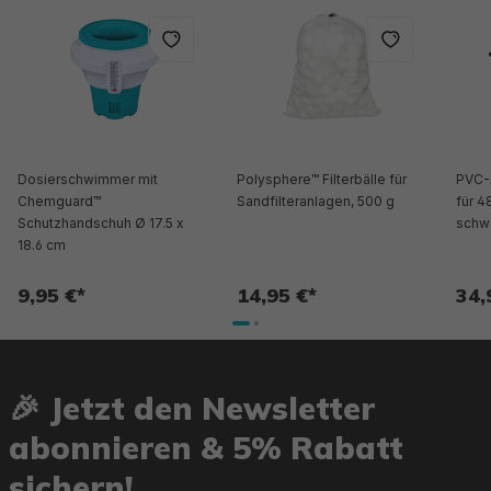
Dosierschwimmer mit
Polysphere™ Filterbälle für
PVC-
Chemguard™
Sandfilteranlagen, 500 g
für 4
Schutzhandschuh Ø 17.5 x
schwa
18.6 cm
9,95 €*
14,95 €*
34,
🎉 Jetzt den Newsletter
abonnieren & 5% Rabatt
sichern!