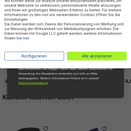
Wir können diese zur Analyse unserer Besucherdaten platzieren, um
Newsletter, verpasse keine Neuigkeiten und
unsere Webseite zu verbessern, personalisierte Inhalte anzuzeigen
Aktionen mehr und sichere Dir 5 %
und Ihnen ein großartiges Webseiten-Erlebnis zu bieten. Für weitere
Willkommensrabatt auf nicht reduzierte Ware
Informationen zu den von uns verwendeten Cookies öffnen Sie die
bei Deiner ersten Bestellung !*
Einstellungen.
Die Daten werden zum Zweck der Personalisierung von Werbung und
Email
zur Messung der Wirksamkeit von Werbekampagnen erhoben. Die
Daten können mit Google LLC geteilt werden, weitere Informationen
finden Sie
hier
.
Anmelden
*Mit der Anmeldung zum Newsletter stimmst du zu, regelmäßig per E-
PE-Solarabdeckplane
PE-Solarabdeckplane
PE-S
Konfigurieren
Alle akzeptieren
Mail über aktuelle Angebote, Aktionen und Produktneuheiten
passend für 396 cm, 427 cm
passend für 457 cm und 488
passe
informiert zu werden. Die Abmeldung ist jederzeit über den in jeder E-
und 457 cm Pools, blau, rund
cm Pools, blau, rund
blau,
Mail enthaltenen Link möglich. Deine Daten werden ausschließlich zur
Versendung des Newsletters verwendet und nicht an Dritte
weitergegeben. Weitere Informationen findest du in unserer
49,95 €*
54,95 €*
74,
Datenschutzerklärung
.
Kunden kauften auch