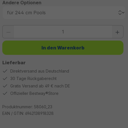
Andere Optionen
Produkt Anzahl: Gib den gewünschten Wert ein oder benutze die Schaltfläc
In den Warenkorb
Lieferbar
Direktversand aus Deutschland
30 Tage Rückgaberecht
Gratis Versand ab 49 € nach DE
Offizieller Bestway®Store
Produktnummer:
58060_23
EAN / GTIN:
6942138918328