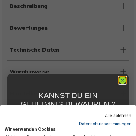
Beschreibung
Bewertungen
Technische Daten
Warnhinweise
Herstellerinformation
KANNST DU EIN
GEHEIMNIS BEWAHREN ?
WIR NICHT !
Alle ablehnen
5 % RABATT
FÜR DICH
Ähnliche Produkte
Datenschutzbestimmungen
Wir verwenden Cookies
Abonniere jetzt unseren kostenlosen