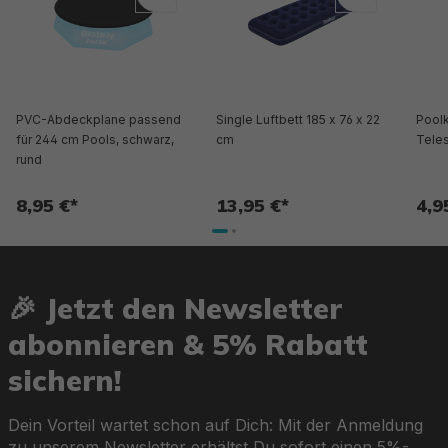
PVC-Abdeckplane passend
Single Luftbett 185 x 76 x 22
Pool
für 244 cm Pools, schwarz,
cm
Tele
rund
8,95 €*
13,95 €*
4,9
🎉 Jetzt den Newsletter
abonnieren & 5% Rabatt
sichern!
Dein Vorteil wartet schon auf Dich: Mit der Anmeldung
zu unserem Newsletter erhältst Du sofort einen 5%-