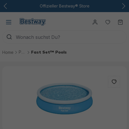
Zum Hauptinhalt
Offizieller Bestway® Store
Du hast
Wa
Pools
Fast Set™ Pools
Home
Bildergalerie überspringen