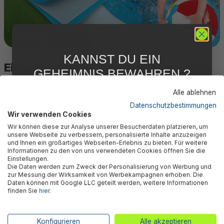
KANNST DU EIN
Einfach, aber beständig!
GEHEIMNIS BEWAHREN ?
WIR NICHT !
Alle ablehnen
5 % RABATT
FÜR DICH
Die Bestway® Fast Set™ Pools sind für ihre einfache
Datenschutzbestimmungen
Konstruktion und hohe Qualität bekannt. Gefertigt aus 3-
Wir verwenden Cookies
Abonniere jetzt unseren kostenlosen
lagigem TriTech®-Material, das PVC und Polyester
Wir können diese zur Analyse unserer Besucherdaten platzieren, um
Newsletter, verpasse keine Neuigkeiten und
unsere Webseite zu verbessern, personalisierte Inhalte anzuzeigen
kombiniert, sind sie 33 % reißfester und 56 %
Aktionen mehr und sichere Dir 5 %
und Ihnen ein großartiges Webseiten-Erlebnis zu bieten. Für weitere
Willkommensrabatt auf nicht reduzierte Ware
dehnungsbeständiger als herkömmliches Vinyl. Dadurch
Informationen zu den von uns verwendeten Cookies öffnen Sie die
bei Deiner ersten Bestellung !*
sind diese Pools besonders strapazierfähig.
Einstellungen.
Die Daten werden zum Zweck der Personalisierung von Werbung und
Email
zur Messung der Wirksamkeit von Werbekampagnen erhoben. Die
Daten können mit Google LLC geteilt werden, weitere Informationen
finden Sie
hier
.
Anmelden
*Mit der Anmeldung zum Newsletter stimmst du zu, regelmäßig per E-
Konfigurieren
Alle akzeptieren