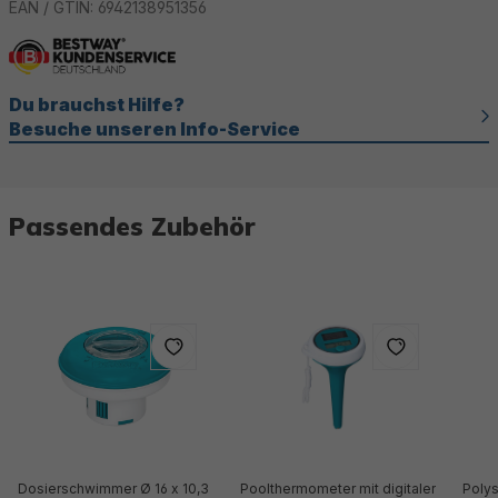
EAN / GTIN:
6942138951356
Du brauchst Hilfe?
Besuche unseren Info-Service
Passendes Zubehör
Dosierschwimmer Ø 16 x 10,3
Poolthermometer mit digitaler
Poly