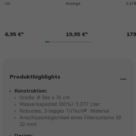
cm
Anzeige
5.678
6,95 €*
19,95 €*
179
Produkthighlights
Konstruktion:
Größe: Ø 366 x 76 cm
Wasserkapazität (80%): 5.377 Liter
Robustes, 3-lagiges TriTech® -Material
Anschlussmöglichkeit eines Filtersystems (Ø
32 mm)
Design: