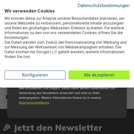
5 % RABATT
FÜR DICH
Datenschutzbestimmungen
Wir verwenden Cookies
Abonniere jetzt unseren kostenlosen
Wir können diese zur Analyse unserer Besucherdaten platzieren, um
Newsletter, verpasse keine Neuigkeiten und
unsere Webseite zu verbessern, personalisierte Inhalte anzuzeigen
Aktionen mehr und sichere Dir 5 %
und Ihnen ein großartiges Webseiten-Erlebnis zu bieten. Für weitere
Willkommensrabatt auf nicht reduzierte Ware
Informationen zu den von uns verwendeten Cookies öffnen Sie die
bei Deiner ersten Bestellung !*
Einstellungen.
Die Daten werden zum Zweck der Personalisierung von Werbung und
Email
zur Messung der Wirksamkeit von Werbekampagnen erhoben. Die
Daten können mit Google LLC geteilt werden, weitere Informationen
finden Sie
hier
.
Anmelden
Polysphere™ Filterbälle für
Bestway® Ersatzteil-Set
Sandfilteranlagen, 500 g
Sicherungsbolzen & Dichtung
*Mit der Anmeldung zum Newsletter stimmst du zu, regelmäßig per E-
Konfigurieren
Alle akzeptieren
(grau/je 10 Stk) Steel Pro
Mail über aktuelle Angebote, Aktionen und Produktneuheiten
MAX™ Pools
informiert zu werden. Die Abmeldung ist jederzeit über den in jeder E-
Mail enthaltenen Link möglich. Deine Daten werden ausschließlich zur
Versendung des Newsletters verwendet und nicht an Dritte
14,95 €*
8,85 €*
weitergegeben. Weitere Informationen findest du in unserer
Datenschutzerklärung
.
🎉 Jetzt den Newsletter