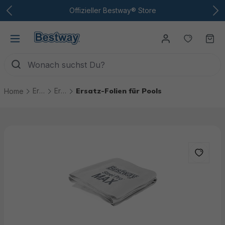
Zum Hauptinhalt
Offizieller Bestway® Store
Du hast
Wa
Ersatzteile
Ersatzteile Pools
Ersatz-Folien für Pools
Home
Bildergalerie überspringen