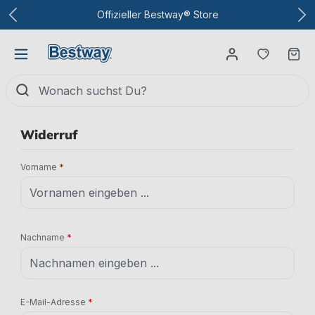
Zum Hauptinhalt
Offizieller Bestway® Store
Du hast
Wa
Widerruf
Vorname
*
Nachname
*
E-Mail-Adresse
*