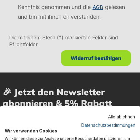
Kenntnis genommen und die
gelesen
AGB
und bin mit ihnen einverstanden.
Die mit einem Stern (*) markierten Felder sind
Pflichtfelder.
Widerruf bestätigen
🎉 Jetzt den Newsletter
abonnieren & 5% Rabatt
sichern!
Alle ablehnen
Datenschutzbestimmungen
Dein Vorteil wartet schon auf Dich: Mit der Anmeldung
Wir verwenden Cookies
zu unserem Newsletter erhältst Du sofort einen 5%-
Wir können diese zur Analyse unserer Besucherdaten platzieren, um