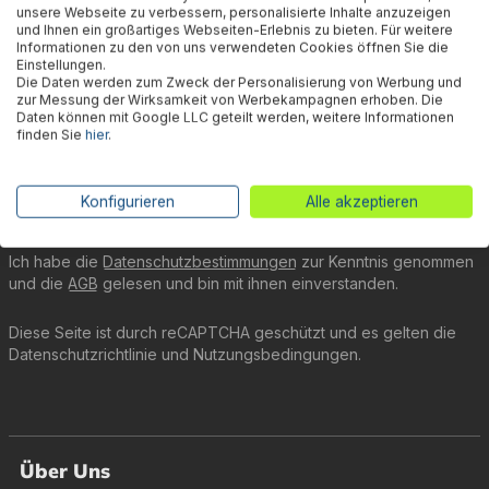
Gutschein auf nicht reduzierte Ware für Deinen
unsere Webseite zu verbessern, personalisierte Inhalte anzuzeigen
nächsten Einkauf.
und Ihnen ein großartiges Webseiten-Erlebnis zu bieten. Für weitere
Informationen zu den von uns verwendeten Cookies öffnen Sie die
Einstellungen.
Die Daten werden zum Zweck der Personalisierung von Werbung und
Vorname
Nachname
zur Messung der Wirksamkeit von Werbekampagnen erhoben. Die
Daten können mit Google LLC geteilt werden, weitere Informationen
finden Sie
hier
.
E-Mail-Adresse
*
Konfigurieren
Alle akzeptieren
Abonnieren
Ich habe die
Datenschutzbestimmungen
zur Kenntnis genommen
und die
AGB
gelesen und bin mit ihnen einverstanden.
Diese Seite ist durch reCAPTCHA geschützt und es gelten die
Datenschutzrichtlinie
und
Nutzungsbedingungen
.
Über Uns