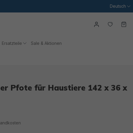
Deutsch
Du hast
Wa
Ersatzteile
Sale & Aktionen
er Pfote für Haustiere 142 x 36 x
rsandkosten