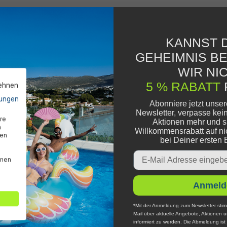
KANNST D
GEHEIMNIS B
WIR NIC
5 % RABATT
lehnen
ungen
Abonniere jetzt unse
Newsletter, verpasse kei
re
Aktionen mehr und s
n
Willkommensrabatt auf ni
den
bei Deiner ersten 
Email
nnen
Anmeld
*Mit der Anmeldung zum Newsletter stim
Mail über aktuelle Angebote, Aktionen 
informiert zu werden. Die Abmeldung ist 