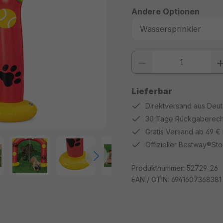
Andere Optionen
Produkt Anzahl: Gib den gewüns
Lieferbar
Direktversand aus Deu
30 Tage Rückgaberech
Gratis Versand ab 49 €
Offizieller Bestway®Sto
Produktnummer:
52729_26
EAN / GTIN:
6941607368381