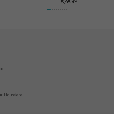
5,95 €*
cm
r Haustiere