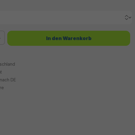
chten Wert ein oder benutze die Schaltflächen um die Anzahl zu erhöhen od
In den Warenkorb
tschland
t
 nach DE
re