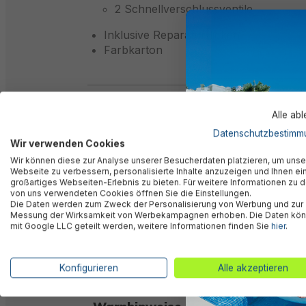
2 Schnellverschlussventile
Inklusive Reparaturflicken
Farbkarton
Beschreibung
Alle ab
Datenschutzbestimm
Wir verwenden Cookies
Bewertungen
Wir können diese zur Analyse unserer Besucherdaten platzieren, um unse
Webseite zu verbessern, personalisierte Inhalte anzuzeigen und Ihnen ei
großartiges Webseiten-Erlebnis zu bieten. Für weitere Informationen zu 
von uns verwendeten Cookies öffnen Sie die Einstellungen.
Die Daten werden zum Zweck der Personalisierung von Werbung und zur
Technische Daten
Messung der Wirksamkeit von Werbekampagnen erhoben. Die Daten kö
mit Google LLC geteilt werden, weitere Informationen finden Sie
hier
.
Downloads
Konfigurieren
Alle akzeptieren