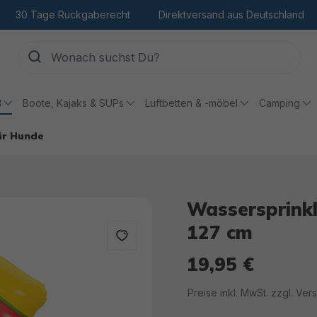
30 Tage Rückgaberecht
Direktversand aus Deutschland
ß
Boote, Kajaks & SUPs
Luftbetten & -möbel
Camping
ür Hunde
Wassersprinkl
127 cm
19,95 €
Regulärer Preis:
Preise inkl. MwSt. zzgl. Ve