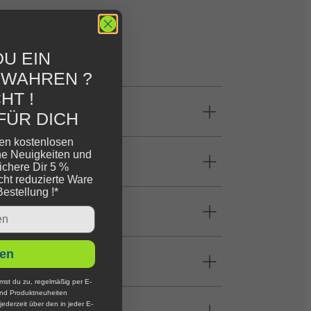
U EIN
EWAHREN ?
HT !
FÜR DICH
ren kostenlosen
ne Neuigkeiten und
ichere Dir 5 %
cht reduzierte Ware
Bestellung !*
en
mst du zu, regelmäßig per E-
und Produktneuheiten
jederzeit über den in jeder E-