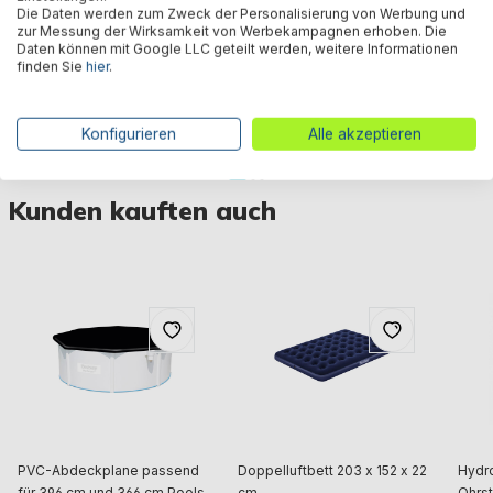
Die Daten werden zum Zweck der Personalisierung von Werbung und
zur Messung der Wirksamkeit von Werbekampagnen erhoben. Die
Daten können mit Google LLC geteilt werden, weitere Informationen
finden Sie
hier
.
Air Hammer™ Handpumpe
Air Step™ Pro Fußpumpe
Air 
850 ml
1.600 ml
Konfigurieren
Alle akzeptieren
5,95 €*
8,95 €*
8,9
Kunden kauften auch
PVC-Abdeckplane passend
Doppelluftbett 203 x 152 x 22
Hydr
für 396 cm und 366 cm Pools,
cm
Ohrst