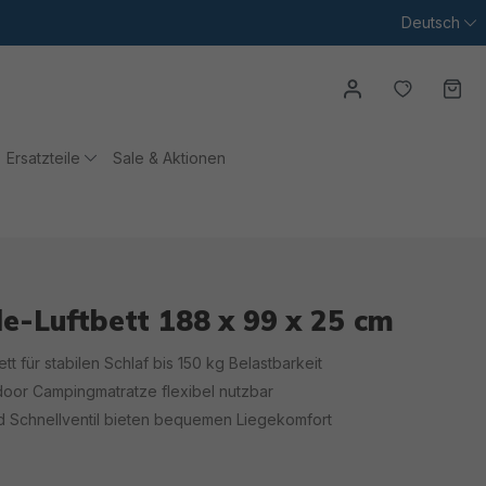
Deutsch
Du hast
Wa
Ersatzteile
Sale & Aktionen
le-Luftbett 188 x 99 x 25 cm
t für stabilen Schlaf bis 150 kg Belastbarkeit
door Campingmatratze flexibel nutzbar
d Schnellventil bieten bequemen Liegekomfort