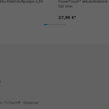
kku-Elektroluftpumpe 4,8V
PowerTouch™ akkubetriebene 
565 l/min
27,95 €*
m
em TriTech® -Material