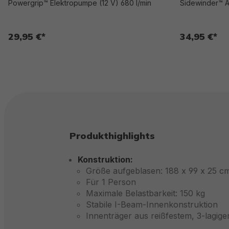
Powergrip™ Elektropumpe (12 V) 680 l/min
Sidewinder™ A
29,95 €*
34,95 €*
Produkthighlights
Konstruktion:
Größe aufgeblasen: 188 x 99 x 25 c
Für 1 Person
Maximale Belastbarkeit: 150 kg
Stabile I-Beam-Innenkonstruktion
Innenträger aus reißfestem, 3-lagig