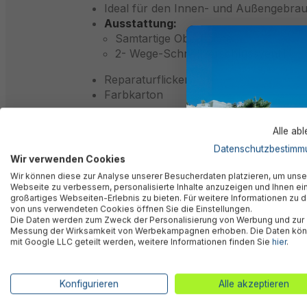
Ideal für den Innen- und Außengebra
Ausstattung:
Samtartige Oberfläche
2- Wege-Schnellverschlussventil
Reparaturflicken
Farbkarton
Alle ab
Datenschutzbestimm
Beschreibung
Wir verwenden Cookies
Wir können diese zur Analyse unserer Besucherdaten platzieren, um unse
Webseite zu verbessern, personalisierte Inhalte anzuzeigen und Ihnen ei
großartiges Webseiten-Erlebnis zu bieten. Für weitere Informationen zu 
Bewertungen
von uns verwendeten Cookies öffnen Sie die Einstellungen.
Die Daten werden zum Zweck der Personalisierung von Werbung und zur
Messung der Wirksamkeit von Werbekampagnen erhoben. Die Daten kö
mit Google LLC geteilt werden, weitere Informationen finden Sie
hier
.
Technische Daten
Konfigurieren
Alle akzeptieren
Downloads