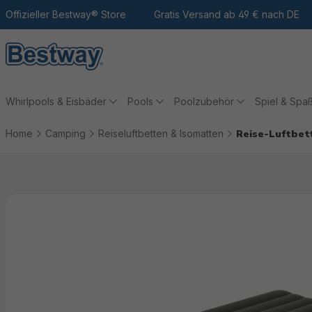
m Hauptinhalt
Zur Suche
Offizieller Bestway® Store
Zur Hauptnavigation
Gratis Versand ab 49 € nach DE
Whirlpools & Eisbäder
Pools
Poolzubehör
Spiel & Spa
Home
Camping
Reiseluftbetten & Isomatten
Reise-Luftbet
Bildergalerie überspringen