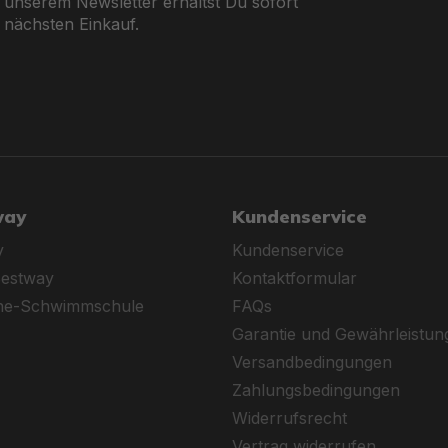
 unserem Newsletter erhältst Du sofort
 nächsten Einkauf.
way
Kundenservice
y
Kundenservice
Bestway
Kontaktformular
ine-Schwimmschule
FAQs
Garantie und Gewährleistun
Versandbedingungen
Zahlungsbedingungen
Widerrufsrecht
Vertrag widerrufen