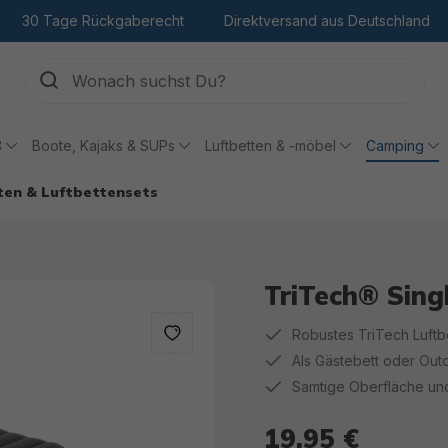
30 Tage Rückgaberecht
Direktversand aus Deutschland
ß
Boote, Kajaks & SUPs
Luftbetten & -möbel
Camping
ten & Luftbettensets
TriTech® Sing
Robustes TriTech Luftbet
Als Gästebett oder Out
Samtige Oberfläche un
19,95 €