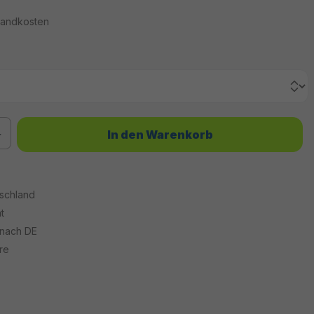
rsandkosten
chten Wert ein oder benutze die Schaltflächen um die Anzahl zu erhöhen od
In den Warenkorb
tschland
t
 nach DE
re