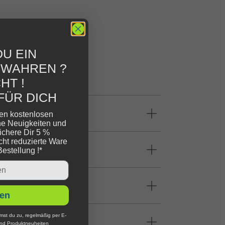
U EIN
EWAHREN ?
HT !
FÜR DICH
ren kostenlosen
ne Neuigkeiten und
ichere Dir 5 %
cht reduzierte Ware
Bestellung !*
en
mst du zu, regelmäßig per E-
und Produktneuheiten