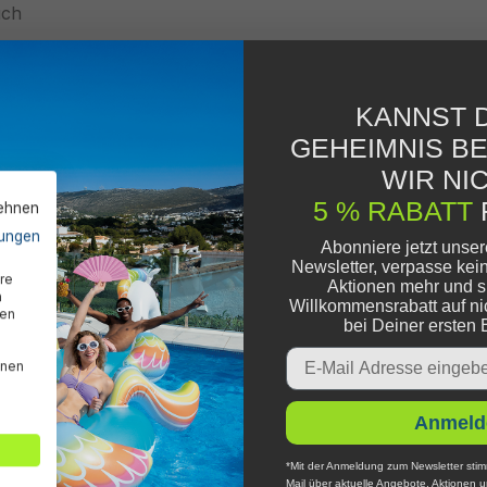
uch
KANNST D
GEHEIMNIS B
WIR NIC
5 % RABATT
lehnen
ungen
Abonniere jetzt unse
Newsletter, verpasse kei
re
Aktionen mehr und s
n
Willkommensrabatt auf ni
den
bei Deiner ersten 
Email
nnen
Anmeld
*Mit der Anmeldung zum Newsletter stim
Mail über aktuelle Angebote, Aktionen 