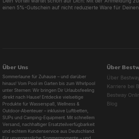
Dein Vorteil wartet schon auf Dich: Mit der Anmeldung zu
einen 5%-Gutschein auf nicht reduzierte Ware für Deinen
Über Uns
Über Best
Sommerlaune für Zuhause – und darüber
Über Bestwa
hinaus! Vom Pool im Garten bis zum Whirlpool
Karriere bei 
unter Sternen: Wir bringen Dir Urlaubsfeeling
Bestway Onl
direkt nach Hause! Entdecke vielseitige
Blog
Produkte für Wasserspaß, Wellness &
Outdoor-Abenteuer – inklusive Luftbetten,
SUPs und Camping-Equipment. Mit schnellem
Versand, nachhaltiger Ersatzteilverfügbarkeit
und echtem Kundenservice aus Deutschland.
Für unvergessliche Sommermomente – und