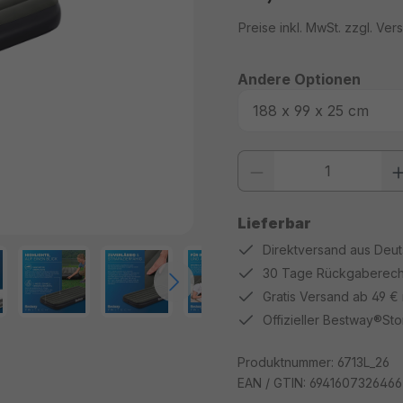
Regulärer Preis:
Preise inkl. MwSt. zzgl. Ve
Andere Optionen
Produkt Anzahl: Gib den gewüns
Lieferbar
Direktversand aus Deu
30 Tage Rückgaberech
Gratis Versand ab 49 €
Offizieller Bestway®Sto
Produktnummer:
6713L_26
EAN / GTIN:
6941607326466