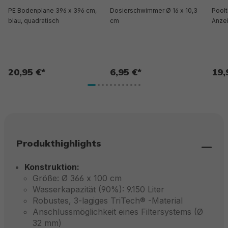
PE Bodenplane 396 x 396 cm,
Dosierschwimmer Ø 16 x 10,3
Poolt
blau, quadratisch
cm
Anze
20,95 €*
6,95 €*
19,
Produkthighlights
Konstruktion:
Größe: Ø 366 x 100 cm
Wasserkapazität (90%): 9.150 Liter
Robustes, 3-lagiges TriTech® -Material
Anschlussmöglichkeit eines Filtersystems (Ø
32 mm)