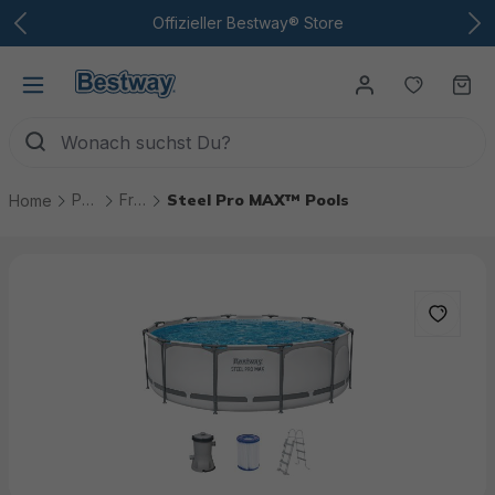
Zum Hauptinhalt
Offizieller Bestway® Store
Du hast
Wa
Pools
Frame-Pools
Steel Pro MAX™ Pools
Home
Bildergalerie überspringen