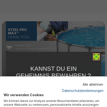
KANNST DU EIN
GEHEIMNIS BEWAHREN ?
WIR NICHT !
Alle ablehnen
5 % RABATT
FÜR DICH
Datenschutzbestimmungen
Wir verwenden Cookies
Abonniere jetzt unseren kostenlosen
Smarte Power-Verbinder
Wir können diese zur Analyse unserer Besucherdaten platzieren, um
Newsletter, verpasse keine Neuigkeiten und
unsere Webseite zu verbessern, personalisierte Inhalte anzuzeigen
Aktionen mehr und sichere Dir 5 %