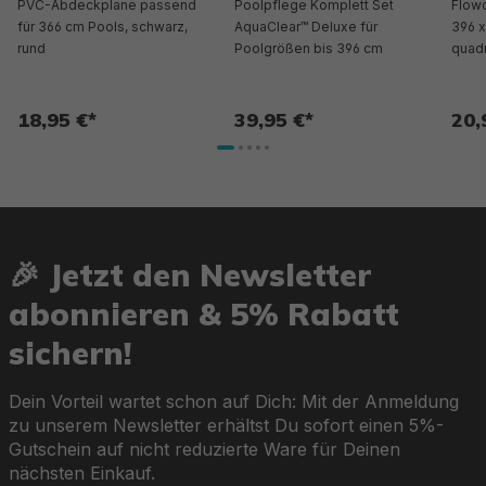
PVC-Abdeckplane passend
Poolpflege Komplett Set
Flow
für 366 cm Pools, schwarz,
AquaClear™ Deluxe für
396 x
rund
Poolgrößen bis 396 cm
quadr
18,95 €*
39,95 €*
20,
🎉 Jetzt den Newsletter
abonnieren & 5% Rabatt
sichern!
Dein Vorteil wartet schon auf Dich: Mit der Anmeldung
zu unserem Newsletter erhältst Du sofort einen 5%-
Gutschein auf nicht reduzierte Ware für Deinen
nächsten Einkauf.