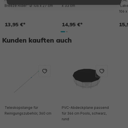
Breeze Rider™ Ø 106 x 27 cm
x 33 cm
"Lake
106 x
13,95 €*
14,95 €*
15,
Kunden kauften auch
Teleskopstange für
PVC-Abdeckplane passend
Reinigungszubehör, 360 cm
für 366 cm Pools, schwarz,
rund