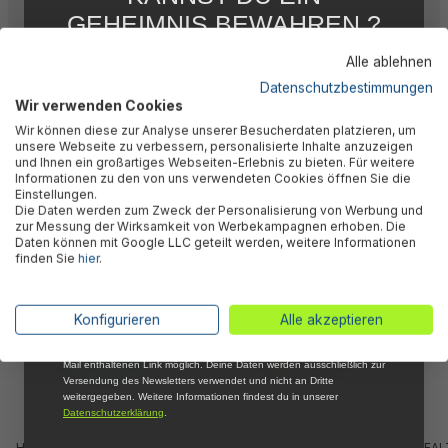
GEHEIMNIS BEWAHREN ?
Warnhinweise
WIR NICHT !
Alle ablehnen
5 % RABATT
FÜR DICH
Datenschutzbestimmungen
Wir verwenden Cookies
Herstellerinformation
Abonniere jetzt unseren kostenlosen
Wir können diese zur Analyse unserer Besucherdaten platzieren, um
Newsletter, verpasse keine Neuigkeiten und
unsere Webseite zu verbessern, personalisierte Inhalte anzuzeigen
Aktionen mehr und sichere Dir 5 %
und Ihnen ein großartiges Webseiten-Erlebnis zu bieten. Für weitere
Willkommensrabatt auf nicht reduzierte Ware
Informationen zu den von uns verwendeten Cookies öffnen Sie die
bei Deiner ersten Bestellung !*
Einstellungen.
Ähnliche Produkte
Die Daten werden zum Zweck der Personalisierung von Werbung und
Email
zur Messung der Wirksamkeit von Werbekampagnen erhoben. Die
Daten können mit Google LLC geteilt werden, weitere Informationen
finden Sie
hier
.
Anmelden
*Mit der Anmeldung zum Newsletter stimmst du zu, regelmäßig per E-
Konfigurieren
Alle akzeptieren
Mail über aktuelle Angebote, Aktionen und Produktneuheiten
informiert zu werden. Die Abmeldung ist jederzeit über den in jeder E-
Mail enthaltenen Link möglich. Deine Daten werden ausschließlich zur
Versendung des Newsletters verwendet und nicht an Dritte
weitergegeben. Weitere Informationen findest du in unserer
Datenschutzerklärung
.
Hydro Force® Schwimmring
Schwimmring Rainbow Ø 105
REAL