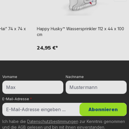
Hai“ 74 x 74 x
Happy Husky™ Wassersprinkler 112 x 44 x 100
cm
24,95 €*
Vorname
Nachname
E-Mail-Adresse
*
Abonnieren
Ich habe die
Datenschutzbestimmungen
zur Kenntnis genommen
und die
AGB
gelesen und bin mit ihnen einverstanden.