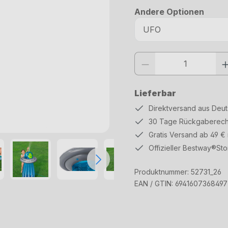
Andere Optionen
Produkt Anzahl: Gib den gewüns
Lieferbar
Direktversand aus Deu
30 Tage Rückgaberech
Gratis Versand ab 49 €
Offizieller Bestway®Sto
Produktnummer:
52731_26
EAN / GTIN:
6941607368497