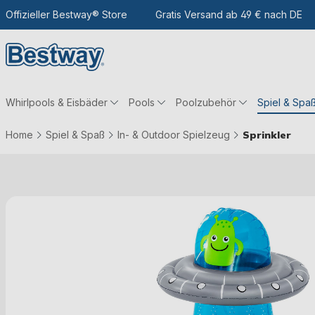
m Hauptinhalt
Zur Suche
Offizieller Bestway® Store
Zur Hauptnavigation
Gratis Versand ab 49 € nach DE
Whirlpools & Eisbäder
Pools
Poolzubehör
Spiel & Spa
Home
Spiel & Spaß
In- & Outdoor Spielzeug
Sprinkler
Bildergalerie überspringen