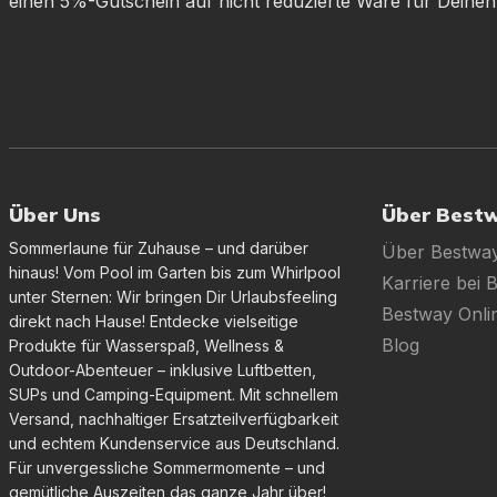
einen 5%-Gutschein auf nicht reduzierte Ware für Deinen
Über Uns
Über Best
Sommerlaune für Zuhause – und darüber
Über Bestwa
hinaus! Vom Pool im Garten bis zum Whirlpool
Karriere bei 
unter Sternen: Wir bringen Dir Urlaubsfeeling
Bestway Onl
direkt nach Hause! Entdecke vielseitige
Blog
Produkte für Wasserspaß, Wellness &
Outdoor-Abenteuer – inklusive Luftbetten,
SUPs und Camping-Equipment. Mit schnellem
Versand, nachhaltiger Ersatzteilverfügbarkeit
und echtem Kundenservice aus Deutschland.
Für unvergessliche Sommermomente – und
gemütliche Auszeiten das ganze Jahr über!