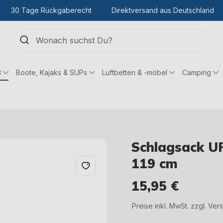
30 Tage Rückgaberecht
Direktversand aus Deutschland
ß
Boote, Kajaks & SUPs
Luftbetten & -möbel
Camping
Schlagsack UF
119 cm
15,95 €
Regulärer Preis:
Preise inkl. MwSt. zzgl. Ve