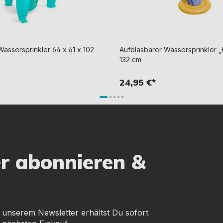
assersprinkler 64 x 61 x 102
Aufblasbarer Wassersprinkler „
132 cm
24,95 €*
er abonnieren &
 unserem Newsletter erhältst Du sofort