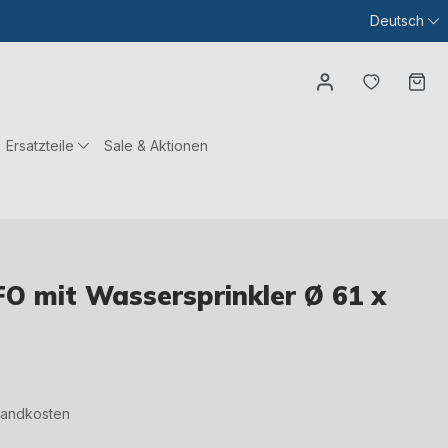
Deutsch
Du hast
Wa
Ersatzteile
Sale & Aktionen
O mit Wassersprinkler Ø 61 x
rsandkosten