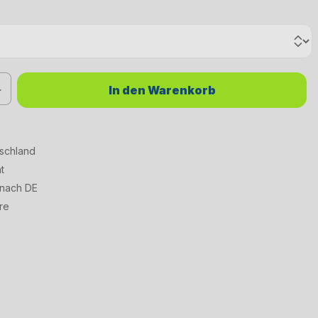
chten Wert ein oder benutze die Schaltflächen um die Anzahl zu erhöhen od
In den Warenkorb
tschland
t
 nach DE
re