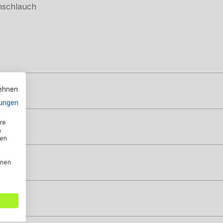
nschlauch
lehnen
ungen
re
n
den
nnen