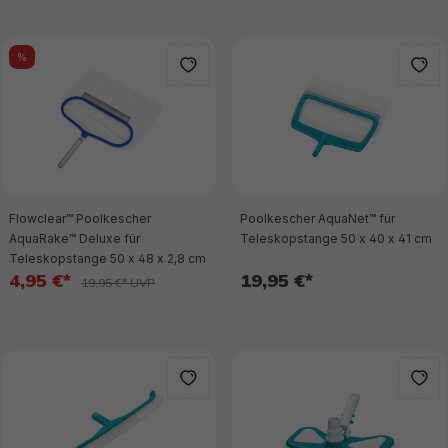
%
Flowclear™ Poolkescher
Poolkescher AquaNet™ für
AquaRake™ Deluxe für
Teleskopstange 50 x 40 x 41 cm
Teleskopstange 50 x 48 x 2,8 cm
4,95 €*
19,95 €*
19,95 €* UVP