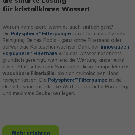
die smarte Lösung
für kristallklares Wasser!
Warum kompliziert, wenn es auch einfach geht?
Die
Polysphere™ Filterpumpe
sorgt für eine effiziente
s
Reinigung Deines Pools – ganz ohne Filtersand oder
aufwendige Kartuschenwechsel. Dank der
innovativen
Polysphere™ Filterbälle
wird das Wasser besonders
gründlich gereinigt, während die Wartung kinderleicht
bleibt. Statt schwerem Sand nutzt diese Pumpe
leichte,
waschbare Filterbälle
, die sich mühelos per Hand
reinigen lassen. Die
Polysphere™ Filterpumpe
ist die
ideale Lösung für alle, die Wert auf einfache Poolpflege
und maximale Sauberkeit legen.
Mehr erfahren