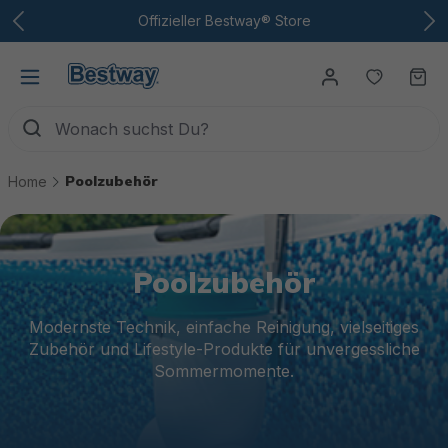
Zum Hauptinhalt
Offizieller Bestway® Store
Du hast
Wa
Poolzubehör
Home
Poolzubehör
Modernste Technik, einfache Reinigung, vielseitiges
Zubehör und Lifestyle-Produkte für unvergessliche
Sommermomente.