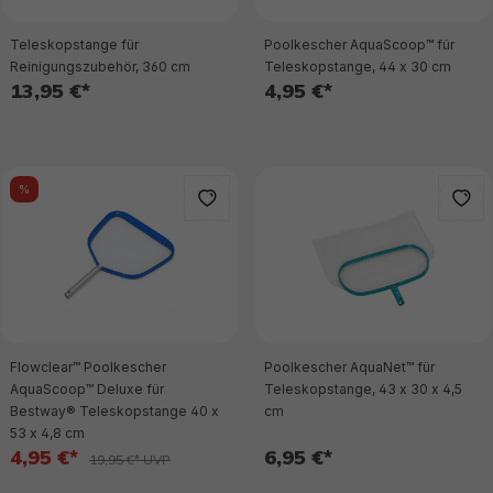
Teleskopstange für
Poolkescher AquaScoop™ für
Reinigungszubehör, 360 cm
Teleskopstange, 44 x 30 cm
13,95 €*
4,95 €*
%
Flowclear™ Poolkescher
Poolkescher AquaNet™ für
AquaScoop™ Deluxe für
Teleskopstange, 43 x 30 x 4,5
Bestway® Teleskopstange 40 x
cm
53 x 4,8 cm
4,95 €*
6,95 €*
19,95 €* UVP