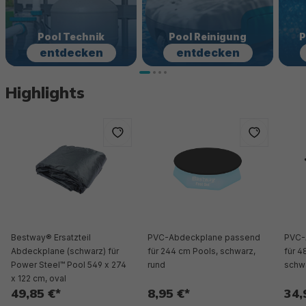
Pool Technik
Pool Reinigung
P
entdecken
entdecken
Highlights
Bestway® Ersatzteil
PVC-Abdeckplane passend
PVC-
Abdeckplane (schwarz) für
für 244 cm Pools, schwarz,
für 4
Power Steel™ Pool 549 x 274
rund
schwa
x 122 cm, oval
49,85 €*
8,95 €*
34,