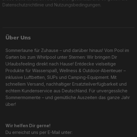
Datenschutzrichtlinie
und
Nutzungsbedingungen
.
Essenzielles Poolzubehör – Komfort und Schutz
Hochwertige Leitern, robuste Abdeckplanen und
Über Uns
praktische Bodenschutzmatten bieten Dir alles, um
Deinen Pool sicher und langlebig zu gestalten. Mit
Sommerlaune für Zuhause – und darüber hinaus! Vom Pool im
durchdachten Designs und langlebigen Materialien
Garten bis zum Whirlpool unter Sternen: Wir bringen Dir
ergänzt das Zubehör Deinen Pool optimal.
Urlaubsfeeling direkt nach Hause! Entdecke vielseitige
Produkte für Wasserspaß, Wellness & Outdoor-Abenteuer –
inklusive Luftbetten, SUPs und Camping-Equipment. Mit
schnellem Versand, nachhaltiger Ersatzteilverfügbarkeit und
echtem Kundenservice aus Deutschland. Für unvergessliche
Pool-Lifestyle – Dein persönlicher Sommertraum
Sommermomente – und gemütliche Auszeiten das ganze Jahr
über!
Verwandle Deinen Pool mit Bestway® Lifestyle-
Produkten in einen Ort voller Entspannung und Freude.
Nachhaltige Solarduschen, stilvolle Lounges,
Wir helfen Dir gerne!
faszinierende LED-Beleuchtung und praktische
Du erreichst uns per E-Mail unter:
Sonnenschutzlösungen machen Deinen Sommer