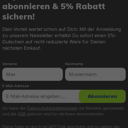
abonnieren & 5% Rabatt
Bestway® bietet Dir moderne Filtersysteme,
hautschonende Salzwasseranlagen und komfortable
sichern!
Poolheizungen, die Deine Poolpflege absolut effizient
gestalten. Praktische Komponenten wie Filtermedien,
Schläuche und Adapter sorgen für mühelose
Dein Vorteil wartet schon auf Dich: Mit der Anmeldung
Installation und Bedienung.
zu unserem Newsletter erhältst Du sofort einen 5%-
Gutschein auf nicht reduzierte Ware für Deinen
nächsten Einkauf.
Vorname
Nachname
Poolreinigung – Sauberkeit leicht gemacht
Von Poolsaugern über Skimmer bis zu
E-Mail-Adresse
*
Chemikaliendosierern: Bestway® liefert Dir
benutzerfreundliche Lösungen für eine makellose
Abonnieren
Wasserqualität. Egal, ob manuelle Sets oder autonome
Poolroboter – mit diesen Produkten wird die Pflege
Ich habe die
Datenschutzbestimmungen
zur Kenntnis genommen
Deines Pools zum Kinderspiel.
und die
AGB
gelesen und bin mit ihnen einverstanden.
Diese Seite ist durch reCAPTCHA geschützt und es gelten die