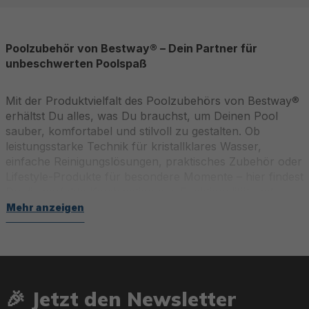
Poolzubehör von Bestway® – Dein Partner für
unbeschwerten Poolspaß
Mit der Produktvielfalt des Poolzubehörs von Bestway®
erhältst Du alles, was Du brauchst, um Deinen Pool
sauber, komfortabel und stilvoll zu gestalten. Ob
leistungsstarke Technik für kristallklares Wasser,
einfache Reinigungslösungen, praktisches Zubehör oder
Lifestyle-Produkte für besondere Momente – hier findest
Du die perfekte Kombination aus Funktionalität und
Design.
Mehr anzeigen
Pooltechnik – Effizienz und Innovation
🎉 Jetzt den Newsletter