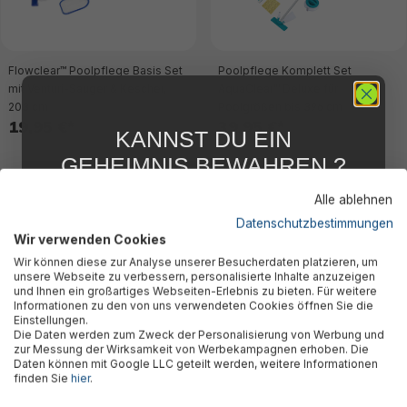
Flowclear™ Poolpflege Basis Set
Poolpflege Komplett Set
mit Venturi-Sauger & Kescher,
AquaClear™ Deluxe für
203 cm
Poolgrößen bis 396 cm
19,95 €*
39,95 €*
KANNST DU EIN
GEHEIMNIS BEWAHREN ?
WIR NICHT !
Alle ablehnen
5 % RABATT
FÜR DICH
Datenschutzbestimmungen
Wir verwenden Cookies
Abonniere jetzt unseren kostenlosen
Wir können diese zur Analyse unserer Besucherdaten platzieren, um
Newsletter, verpasse keine Neuigkeiten und
unsere Webseite zu verbessern, personalisierte Inhalte anzuzeigen
Aktionen mehr und sichere Dir 5 %
und Ihnen ein großartiges Webseiten-Erlebnis zu bieten. Für weitere
Willkommensrabatt auf nicht reduzierte Ware
Informationen zu den von uns verwendeten Cookies öffnen Sie die
bei Deiner ersten Bestellung !*
Einstellungen.
Die Daten werden zum Zweck der Personalisierung von Werbung und
Email
zur Messung der Wirksamkeit von Werbekampagnen erhoben. Die
pumpenbetriebener Poolsauger
Poolpflege-Set AquaClean™
Daten können mit Google LLC geteilt werden, weitere Informationen
AquaPristine™ für Poolgrößen bis
Deluxe für Poolgrößen bis 610 cm
finden Sie
hier
.
457 cm
(ausgenommen Stahlwandpools)
Anmelden