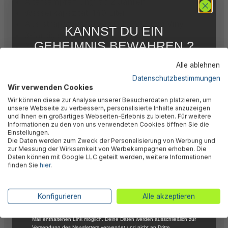
Altersempfehlung: ab 2 Jahren
Wasserkapazität: 140 Liter
Aus strapazierfähigem 0,19/0,12 mm Vinyl
KANNST DU EIN
3-farbig sortiert
GEHEIMNIS BEWAHREN ?
3 gleiche Luftringe
Gemusterte Außenwände
WIR NICHT !
Alle ablehnen
Sicherheitsventile
5 % RABATT
FÜR DICH
Datenschutzbestimmungen
Inklusive selbstklebendem Reparaturflicken
Wir verwenden Cookies
Farbkarton
Abonniere jetzt unseren kostenlosen
Wir können diese zur Analyse unserer Besucherdaten platzieren, um
Newsletter, verpasse keine Neuigkeiten und
unsere Webseite zu verbessern, personalisierte Inhalte anzuzeigen
Aktionen mehr und sichere Dir 5 %
und Ihnen ein großartiges Webseiten-Erlebnis zu bieten. Für weitere
Willkommensrabatt auf nicht reduzierte Ware
Informationen zu den von uns verwendeten Cookies öffnen Sie die
bei Deiner ersten Bestellung !*
Einstellungen.
Beschreibung
Die Daten werden zum Zweck der Personalisierung von Werbung und
Email
zur Messung der Wirksamkeit von Werbekampagnen erhoben. Die
Daten können mit Google LLC geteilt werden, weitere Informationen
finden Sie
hier
.
Bewertungen
Anmelden
*Mit der Anmeldung zum Newsletter stimmst du zu, regelmäßig per E-
Konfigurieren
Alle akzeptieren
Mail über aktuelle Angebote, Aktionen und Produktneuheiten
Technische Daten
informiert zu werden. Die Abmeldung ist jederzeit über den in jeder E-
Mail enthaltenen Link möglich. Deine Daten werden ausschließlich zur
Versendung des Newsletters verwendet und nicht an Dritte