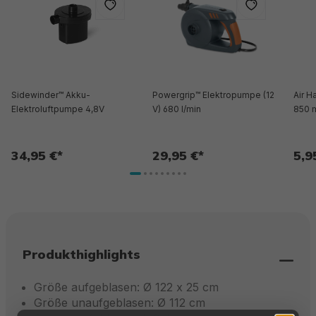
Sidewinder™ Akku-
Powergrip™ Elektropumpe (12
Air 
Elektroluftpumpe 4,8V
V) 680 l/min
850 
34,95 €*
29,95 €*
5,9
Produkthighlights
Größe aufgeblasen: Ø 122 x 25 cm
Größe unaufgeblasen: Ø 112 cm