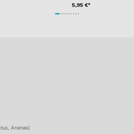
5,95 €*
ktus, Ananas)