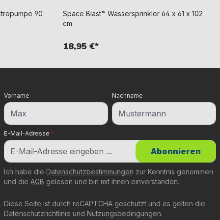
ktropumpe 90
Space Blast™ Wassersprinkler 64 x 61 x 102
cm
18,95 €*
Vorname
Nachname
E-Mail-Adresse
*
Abonnieren
Ich habe die
Datenschutzbestimmungen
zur Kenntnis genommen
und die
AGB
gelesen und bin mit ihnen einverstanden.
Diese Seite ist durch reCAPTCHA geschützt und es gelten die
Datenschutzrichtlinie
und
Nutzungsbedingungen
.