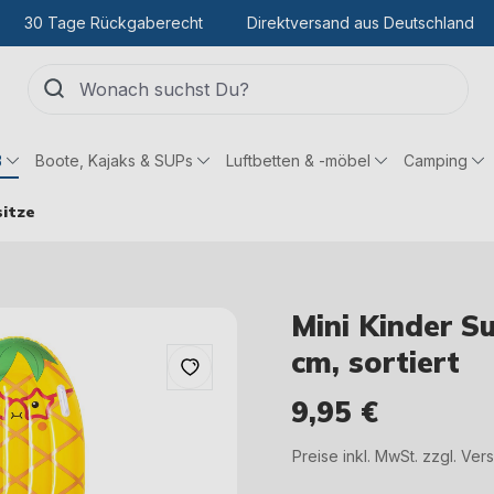
30 Tage Rückgaberecht
Direktversand aus Deutschland
ß
Boote, Kajaks & SUPs
Luftbetten & -möbel
Camping
itze
Mini Kinder S
cm, sortiert
9,95 €
Regulärer Preis:
Preise inkl. MwSt. zzgl. Ve