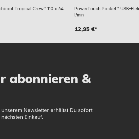
chboot Tropical Crew™ 110 x 64
PowerTouch Pocket™ USB-Ele
l/min
12,95 €*
er abonnieren &
 unserem Newsletter erhältst Du sofort
 nächsten Einkauf.