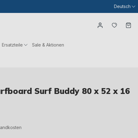
Deutsch
Du hast
Wa
Ersatzteile
Sale & Aktionen
urfboard Surf Buddy 80 x 52 x 16
rsandkosten