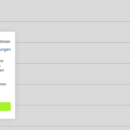
lehnen
ungen
re
n
den
nnen