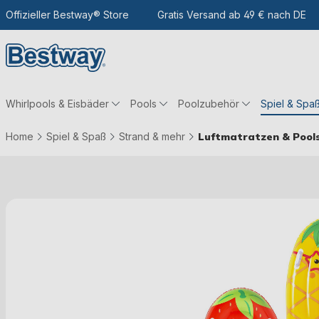
m Hauptinhalt
Zur Suche
Offizieller Bestway® Store
Zur Hauptnavigation
Gratis Versand ab 49 € nach DE
Whirlpools & Eisbäder
Pools
Poolzubehör
Spiel & Spa
Home
Spiel & Spaß
Strand & mehr
Luftmatratzen & Pools
Bildergalerie überspringen