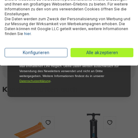
Aktionen mehr und sichere Dir 5 %
und Ihnen ein großartiges Webseiten-Erlebnis zu bieten. Für weitere
Willkommensrabatt auf nicht reduzierte Ware
Informationen zu den von uns verwendeten Cookies öffnen Sie die
bei Deiner ersten Bestellung !*
Einstellungen.
Downloads
Die Daten werden zum Zweck der Personalisierung von Werbung und
Email
zur Messung der Wirksamkeit von Werbekampagnen erhoben. Die
Daten können mit Google LLC geteilt werden, weitere Informationen
finden Sie
hier
.
Warnhinweise
Anmelden
*Mit der Anmeldung zum Newsletter stimmst du zu, regelmäßig per E-
Konfigurieren
Alle akzeptieren
Mail über aktuelle Angebote, Aktionen und Produktneuheiten
Herstellerinformation
informiert zu werden. Die Abmeldung ist jederzeit über den in jeder E-
Mail enthaltenen Link möglich. Deine Daten werden ausschließlich zur
Versendung des Newsletters verwendet und nicht an Dritte
weitergegeben. Weitere Informationen findest du in unserer
Datenschutzerklärung
.
Kunden kauften auch