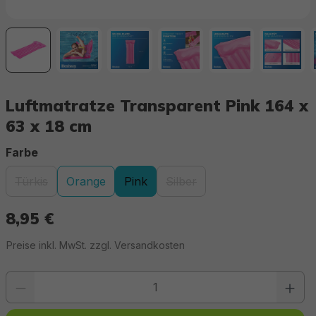
Luftmatratze Transparent Pink 164 x
63 x 18 cm
auswählen
Farbe
Türkis
Orange
Pink
Silber
(Diese Option ist zurzeit nicht verfügbar.)
(Diese Option ist zurzeit nich
8,95 €
Regulärer Preis:
Preise inkl. MwSt. zzgl. Versandkosten
Produkt Anzahl: Gib den gewünschten Wert ein oder benutze die Schaltfläc