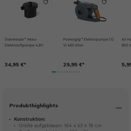
Sidewinder™ Akku-
Powergrip™ Elektropumpe (12
Air 
Elektroluftpumpe 4,8V
V) 680 l/min
850 
34,95 €*
29,95 €*
5,9
Produkthighlights
Konstruktion:
Größe aufgeblasen: 164 x 63 x 18 cm