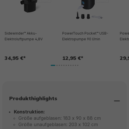
Sidewinder™ Akku-
PowerTouch Pocket™ USB-
Powe
Elektroluftpumpe 4,8V
Elektropumpe 90 l/min
Elekt
34,95 €*
12,95 €*
29,
Produkthighlights
Konstruktion:
Größe aufgeblasen: 183 x 90 x 88 cm
Größe unaufgeblasen: 203 x 102 cm