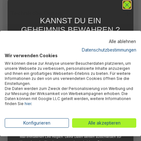
Technische Daten
KANNST DU EIN
GEHEIMNIS BEWAHREN ?
Downloads
WIR NICHT !
Alle ablehnen
5 % RABATT
FÜR DICH
Datenschutzbestimmungen
Wir verwenden Cookies
Warnhinweise
Abonniere jetzt unseren kostenlosen
Wir können diese zur Analyse unserer Besucherdaten platzieren, um
Newsletter, verpasse keine Neuigkeiten und
unsere Webseite zu verbessern, personalisierte Inhalte anzuzeigen
Aktionen mehr und sichere Dir 5 %
und Ihnen ein großartiges Webseiten-Erlebnis zu bieten. Für weitere
Willkommensrabatt auf nicht reduzierte Ware
Informationen zu den von uns verwendeten Cookies öffnen Sie die
Herstellerinformation
bei Deiner ersten Bestellung !*
Einstellungen.
Die Daten werden zum Zweck der Personalisierung von Werbung und
Email
zur Messung der Wirksamkeit von Werbekampagnen erhoben. Die
Daten können mit Google LLC geteilt werden, weitere Informationen
finden Sie
hier
.
Anmelden
Ähnliche Produkte
*Mit der Anmeldung zum Newsletter stimmst du zu, regelmäßig per E-
Konfigurieren
Alle akzeptieren
Mail über aktuelle Angebote, Aktionen und Produktneuheiten
informiert zu werden. Die Abmeldung ist jederzeit über den in jeder E-
Mail enthaltenen Link möglich. Deine Daten werden ausschließlich zur