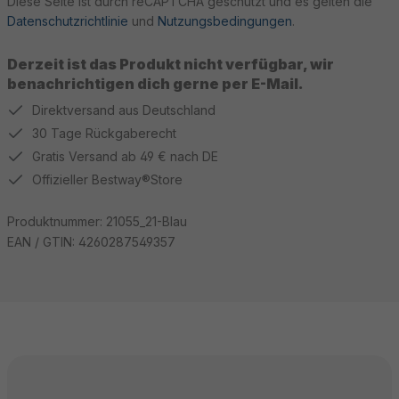
Diese Seite ist durch reCAPTCHA geschützt und es gelten die
Datenschutzrichtlinie
und
Nutzungsbedingungen
.
Derzeit ist das Produkt nicht verfügbar, wir
benachrichtigen dich gerne per E-Mail.
Direktversand aus Deutschland
30 Tage Rückgaberecht
Gratis Versand ab 49 € nach DE
Offizieller Bestway®Store
Produktnummer:
21055_21-Blau
EAN / GTIN:
4260287549357