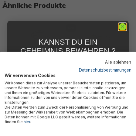
Ähnliche Produkte
Neu
KANNST DU EIN
GEHEIMNIS BEWAHREN ?
WIR NICHT !
Alle ablehnen
5 % RABATT
FÜR DICH
Datenschutzbestimmungen
Wir verwenden Cookies
Hydro-Swim™ Schwimmbrille
Resurge™ Schwimmbrille ab
Acce
Abonniere jetzt unseren kostenlosen
Wir können diese zur Analyse unserer Besucherdaten platzieren, um
ab 7 Jahren Ocean Creast,
14 Jahren, sortiert
14 Ja
Newsletter, verpasse keine Neuigkeiten und
unsere Webseite zu verbessern, personalisierte Inhalte anzuzeigen
Aktionen mehr und sichere Dir 5 %
sortiert
und Ihnen ein großartiges Webseiten-Erlebnis zu bieten. Für weitere
Willkommensrabatt auf nicht reduzierte Ware
Informationen zu den von uns verwendeten Cookies öffnen Sie die
bei Deiner ersten Bestellung !*
Einstellungen.
Die Daten werden zum Zweck der Personalisierung von Werbung und
Email
8,95 €*
8,95 €*
11,
zur Messung der Wirksamkeit von Werbekampagnen erhoben. Die
Daten können mit Google LLC geteilt werden, weitere Informationen
finden Sie
hier
.
Anmelden
Kunden kauften auch