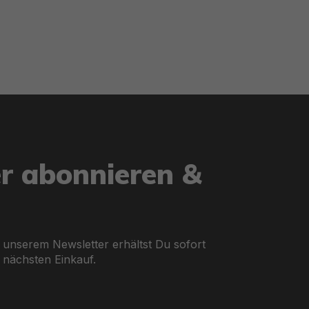
ie aus tausenden Polyesterfäden besteht. Diese Fäden hal
aus Festigkeit und Flexibilität. Die PVC-Oberflächenlamini
sen, sodass Dein SUP auch bei intensiver Nutzung lange h
er abonnieren &
end Du über das Wasser gleitest.
pumpen für noch mehr Komfort.
 unserem Newsletter erhältst Du sofort
 nächsten Einkauf.
ssen sich in Kajaks verwandeln oder bieten die Option zum 