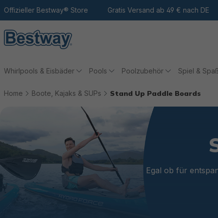
m Hauptinhalt
Zur Suche
Offizieller Bestway® Store
Zur Hauptnavigation
Gratis Versand ab 49 € nach DE
Whirlpools & Eisbäder
Pools
Poolzubehör
Spiel & Spa
Home
Boote, Kajaks & SUPs
Stand Up Paddle Boards
Egal ob für entspa