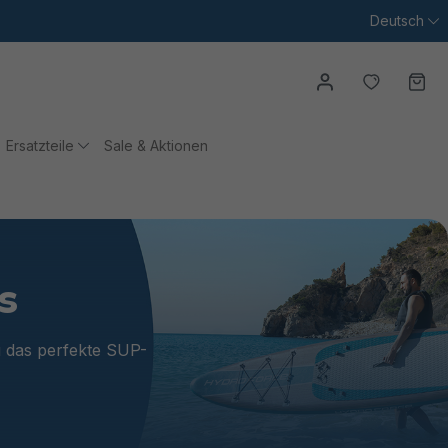
Deutsch
Du hast
Wa
Ersatzteile
Sale & Aktionen
s
u das perfekte SUP-