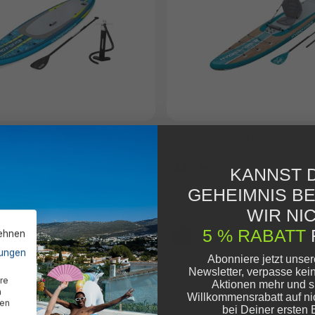
 SUP Touring Board-Set Aqua
Hydro Force® SUP Touring Boa
 79 x 12 cm
Elite™ mit Sitz 381 x 79 x 15 cm
449,95 €*
KANNST D
GEHEIMNIS B
WIR NIC
5 % RABATT
lehnen
%
ungen
Abonniere jetzt unse
Newsletter, verpasse kei
re
Aktionen mehr und s
n
Willkommensrabatt auf ni
den
bei Deiner ersten 