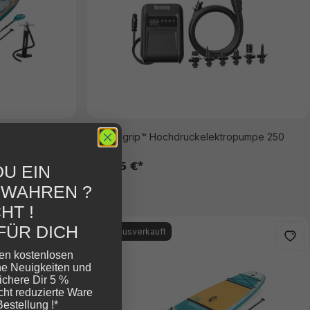
rd-Set Glider
Powergrip™ Hochdruckelektropumpe 250
l/min
49,95 €*
U EIN
EWAHREN ?
HT !
FÜR DICH
%
Ausverkauft
ren kostenlosen
ne Neuigkeiten und
ichere Dir 5 %
cht reduzierte Ware
Bestellung !*