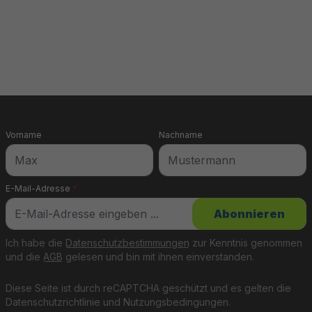
ten die Außenwände
erung bietet
ält.
Vorname
Nachname
E-Mail-Adresse
*
Abonnieren
Ich habe die
Datenschutzbestimmungen
zur Kenntnis genommen
und die
AGB
gelesen und bin mit ihnen einverstanden.
Windsurfen – ideal für
Diese Seite ist durch reCAPTCHA geschützt und es gelten die
Datenschutzrichtlinie
und
Nutzungsbedingungen
.