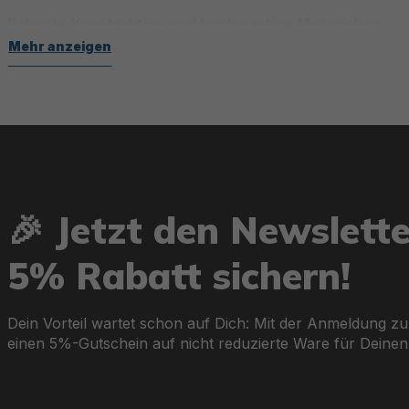
Robuste Konstruktion und hochwertige Materialien
Mehr anzeigen
Die SUPs besitzen eine FortiFiber™-Innenkonstruktion, d
stabil zusammen und sorgen für eine perfekte Kombination 
zusätzlichen Schutz vor Abnutzung und Witterungseinflüs
Innovative Features für einzigartige Erlebnisse
🎉 Jetzt den Newslett
Panorama-Fenster:
Beobachte die Unterwasserwelt, währ
5% Rabatt sichern!
Integrierte Elektropumpe:
Müheloses und schnelles Auf
Dein Vorteil wartet schon auf Dich: Mit der Anmeldung zu
einen 5%-Gutschein auf nicht reduzierte Ware für Deinen
Multifunktionale Einsatzmöglichkeiten:
Einige Boards la
vielseitige Abenteuer.