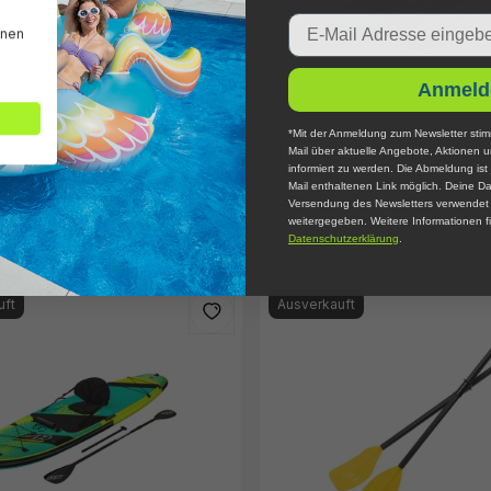
Email
nnen
Anmeld
*Mit der Anmeldung zum Newsletter stim
 Board-Set Wildwave™ 305 x 76
SUP Allround Board-Set Wild Is
Mail über aktuelle Angebote, Aktionen 
informiert zu werden. Die Abmeldung ist 
x 84 x 15 cm
Mail enthaltenen Link möglich. Deine Da
199,95 €*
299,95 €* UVP
319,95 €* UVP
Versendung des Newsletters verwendet u
weitergegeben. Weitere Informationen fi
Datenschutzerklärung
.
uft
Ausverkauft