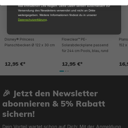
informiert zu werden. Die Abmeldung ist jederzeit über den in jeder E-
Mail enthaltenen Link möglich. Deine Daten werden ausschließlich zur
Versendung des Newsletters verwendet und nicht an Dritte
weitergegeben. Weitere Informationen findest du in unserer
Datenschutzerklärung
.
Disney® Princess
Flowclear™ PE-
Plan
Planschbecken Ø 122 x 30 cm
Solarabdeckplane passend
152 x
für 244 cm Pools, blau, rund
12,95 €*
12,95 €*
16,
🎉 Jetzt den Newsletter
abonnieren & 5% Rabatt
sichern!
Dein Vorteil wartet schon auf Dich: Mit der Anmeldung