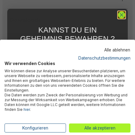
Downloads
KANNST DU EIN
GEHEIMNIS BEWAHREN ?
Warnhinweise
WIR NICHT !
Alle ablehnen
5 % RABATT
FÜR DICH
Datenschutzbestimmungen
Herstellerinformation
Wir verwenden Cookies
Abonniere jetzt unseren kostenlosen
Wir können diese zur Analyse unserer Besucherdaten platzieren, um
Newsletter, verpasse keine Neuigkeiten und
unsere Webseite zu verbessern, personalisierte Inhalte anzuzeigen
Aktionen mehr und sichere Dir 5 %
und Ihnen ein großartiges Webseiten-Erlebnis zu bieten. Für weitere
Willkommensrabatt auf nicht reduzierte Ware
Informationen zu den von uns verwendeten Cookies öffnen Sie die
bei Deiner ersten Bestellung !*
Ähnliche Produkte
Einstellungen.
Die Daten werden zum Zweck der Personalisierung von Werbung und
Email
zur Messung der Wirksamkeit von Werbekampagnen erhoben. Die
Kunden kauften auch
Daten können mit Google LLC geteilt werden, weitere Informationen
finden Sie
hier
.
Anmelden
*Mit der Anmeldung zum Newsletter stimmst du zu, regelmäßig per E-
Konfigurieren
Alle akzeptieren
Mail über aktuelle Angebote, Aktionen und Produktneuheiten