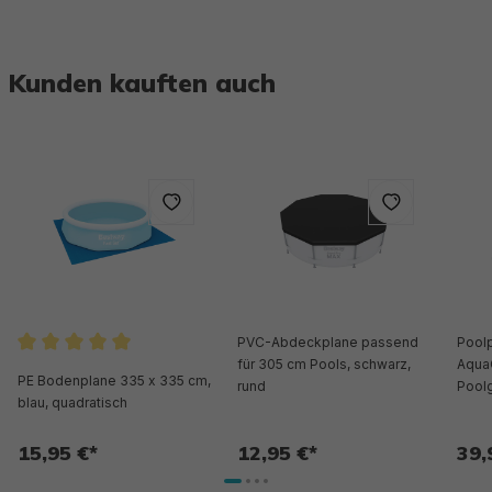
Kunden kauften auch
PVC-Abdeckplane passend
Poolp
Durchschnittliche Bewertung von 5 von 5 Sternen
für 305 cm Pools, schwarz,
AquaC
PE Bodenplane 335 x 335 cm,
rund
Pool
blau, quadratisch
15,95 €*
12,95 €*
39,