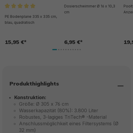
Dosierschwimmer Ø 16 x 10,3
Poolt
Durchschnittliche Bewertung von 5 von 5 Sternen
cm
Anze
PE Bodenplane 335 x 335 cm,
blau, quadratisch
15,95 €*
6,95 €*
19,
Produkthighlights
Konstruktion:
Größe: Ø 305 x 76 cm
Wasserkapazität (80%): 3.800 Liter
Robustes, 3-lagiges TriTech® -Material
Anschlussmöglichkeit eines Filtersystems (Ø
32 mm)