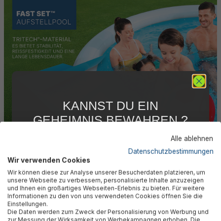
KANNST DU EIN
GEHEIMNIS BEWAHREN ?
WIR NICHT !
Alle ablehnen
5 % RABATT
FÜR DICH
Einfach, aber beständig!
Datenschutzbestimmungen
Wir verwenden Cookies
Abonniere jetzt unseren kostenlosen
Wir können diese zur Analyse unserer Besucherdaten platzieren, um
Newsletter, verpasse keine Neuigkeiten und
unsere Webseite zu verbessern, personalisierte Inhalte anzuzeigen
Aktionen mehr und sichere Dir 5 %
und Ihnen ein großartiges Webseiten-Erlebnis zu bieten. Für weitere
Die Bestway® Fast Set™ Pools sind für ihre einfache
Willkommensrabatt auf nicht reduzierte Ware
Informationen zu den von uns verwendeten Cookies öffnen Sie die
Konstruktion und hohe Qualität bekannt. Gefertigt aus 3-
bei Deiner ersten Bestellung !*
Einstellungen.
lagigem TriTech®-Material, das PVC und Polyester
Die Daten werden zum Zweck der Personalisierung von Werbung und
Email
zur Messung der Wirksamkeit von Werbekampagnen erhoben. Die