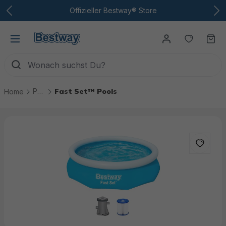
Zum Hauptinhalt
Offizieller Bestway® Store
Du hast
Wa
Pools
Fast Set™ Pools
Home
Bildergalerie überspringen